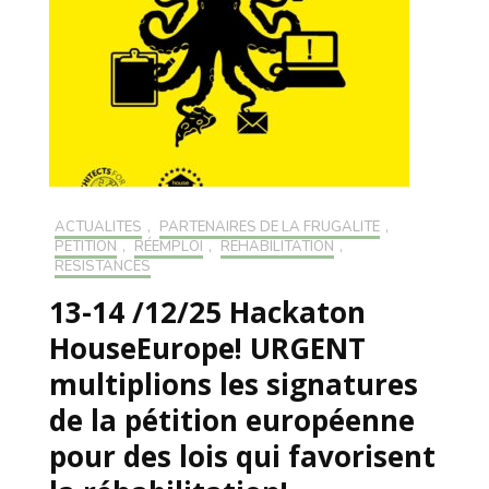
ACTUALITÉS
,
PARTENAIRES DE LA FRUGALITÉ
,
PÉTITION
,
RÉEMPLOI
,
RÉHABILITATION
,
RÉSISTANCES
13-14 /12/25 Hackaton
HouseEurope! URGENT
multiplions les signatures
de la pétition européenne
pour des lois qui favorisent