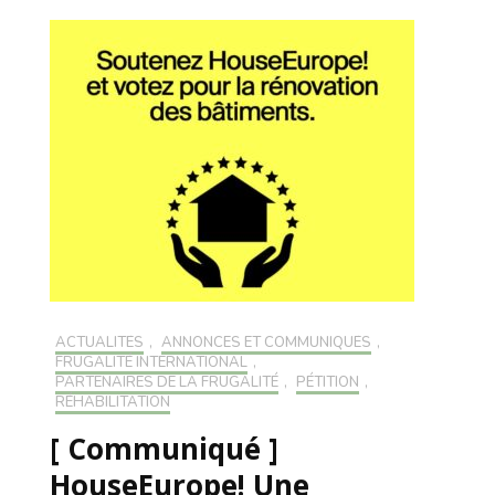
ACTUALITÉS
,
ANNONCES ET COMMUNIQUÉS
,
FRUGALITÉ INTERNATIONAL
,
PARTENAIRES DE LA FRUGALITÉ
,
PÉTITION
,
RÉHABILITATION
[ Communiqué ]
HouseEurope! Une