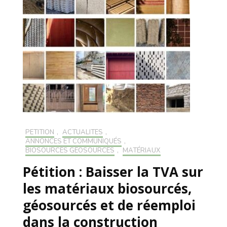
PÉTITION
,
ACTUALITÉS
,
ANNONCES ET COMMUNIQUÉS
,
BIOSOURCÉS GÉOSOURCÉS
,
MATÉRIAUX
Pétition : Baisser la TVA sur
les matériaux biosourcés,
géosourcés et de réemploi
dans la construction