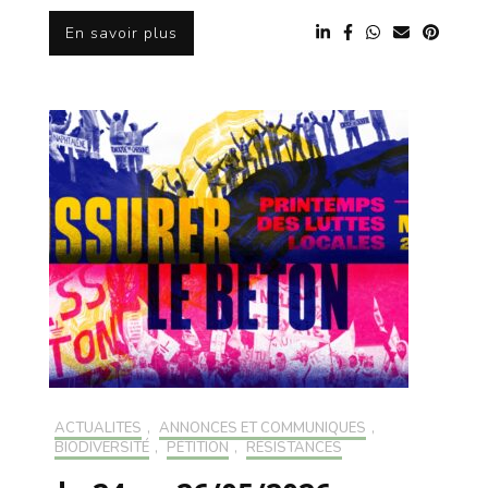
En savoir plus
ACTUALITÉS
,
ANNONCES ET COMMUNIQUÉS
,
BIODIVERSITÉ
,
PÉTITION
,
RÉSISTANCES