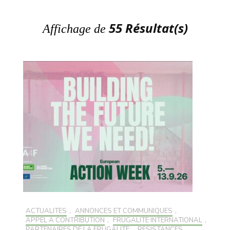
55 Résultat(s)
Affichage de
ACTUALITÉS
,
ANNONCES ET COMMUNIQUÉS
,
APPEL À CONTRIBUTION
,
FRUGALITÉ INTERNATIONAL
,
PARTENAIRES DE LA FRUGALITÉ
,
RÉSISTANCES