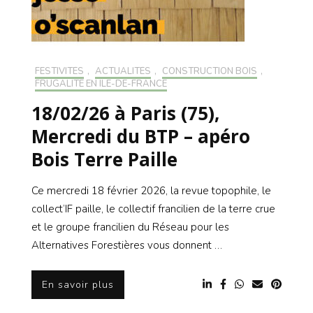
FESTIVITÉS
,
ACTUALITÉS
,
CONSTRUCTION BOIS
,
FRUGALITÉ EN ILE-DE-FRANCE
18/02/26 à Paris (75),
Mercredi du BTP – apéro
Bois Terre Paille
Ce mercredi 18 février 2026, la revue topophile, le
collect’IF paille, le collectif francilien de la terre crue
et le groupe francilien du Réseau pour les
Alternatives Forestières vous donnent …
En savoir plus