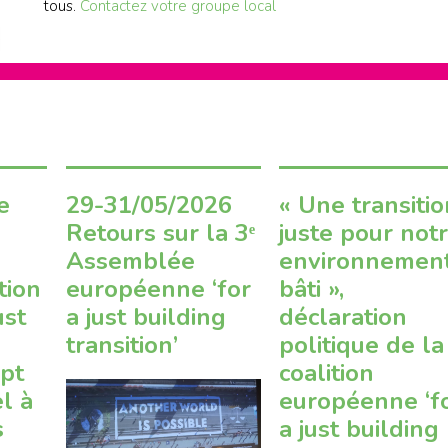
tous.
Contactez votre groupe local
e
29-31/05/2026
« Une transiti
Retours sur la 3ᵉ
juste pour not
Assemblée
environnemen
tion
européenne ‘for
bâti »,
ust
a just building
déclaration
transition’
politique de la
ept
coalition
l à
européenne ‘f
s
a just building