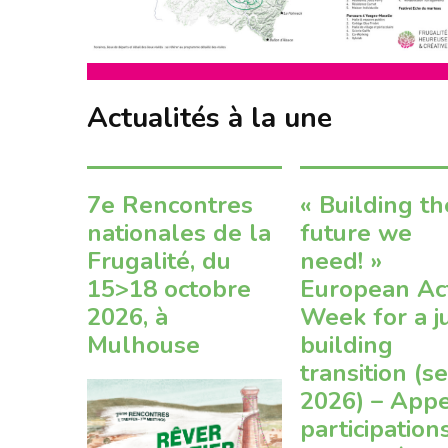
Actualités à la une
7e Rencontres
« Building th
nationales de la
future we
Frugalité, du
need! »
15>18 octobre
European Ac
2026, à
Week for a j
Mulhouse
building
transition (s
2026) – Appe
participation