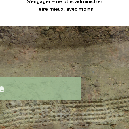
S’engager – ne plus administrer
S’INS
Faire mieux, avec moins
NEWS
S’INSC
NEWS