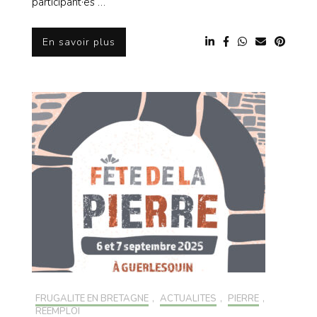
participant·es …
En savoir plus
FRUGALITÉ EN BRETAGNE
,
ACTUALITÉS
,
PIERRE
,
RÉEMPLOI