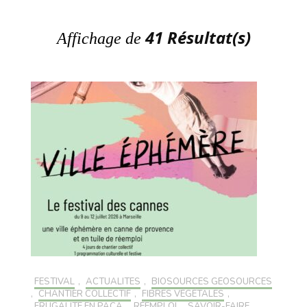
41 Résultat(s)
Affichage de
FESTIVAL
,
ACTUALITÉS
,
BIOSOURCÉS GÉOSOURCÉS
,
CHANTIER COLLECTIF
,
FIBRES VÉGÉTALES
,
FRUGALITÉ EN PACA
,
RÉEMPLOI
,
SAVOIR-FAIRE