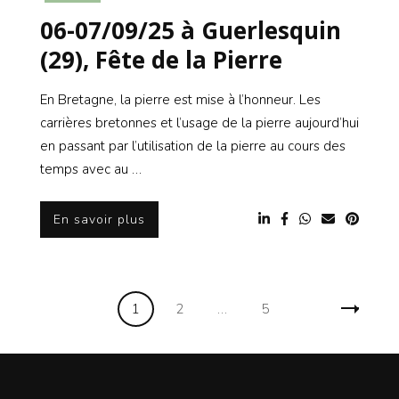
06-07/09/25 à Guerlesquin
(29), Fête de la Pierre
En Bretagne, la pierre est mise à l’honneur. Les
carrières bretonnes et l’usage de la pierre aujourd’hui
en passant par l’utilisation de la pierre au cours des
temps avec au …
En savoir plus
Navigation
Page
Page
Page
1
2
…
5
des
articles