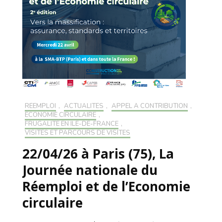
RÉEMPLOI
,
ACTUALITÉS
,
APPEL À CONTRIBUTION
,
ÉCONOMIE CIRCULAIRE
,
FRUGALITÉ EN ILE-DE-FRANCE
,
VISITES ET PARCOURS DE VISITES
22/04/26 à Paris (75), La
Journée nationale du
Réemploi et de l’Economie
circulaire