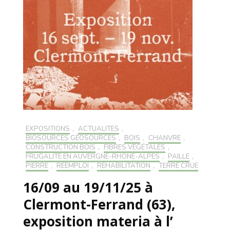
EXPOSITIONS
,
ACTUALITÉS
,
BIOSOURCÉS GÉOSOURCÉS
,
BOIS
,
CHANVRE
,
CONSTRUCTION BOIS
,
FIBRES VÉGÉTALES
,
FRUGALITÉ EN AUVERGNE-RHONE-ALPES
,
PAILLE
,
PIERRE
,
RÉEMPLOI
,
RÉHABILITATION
,
TERRE CRUE
16/09 au 19/11/25 à
Clermont-Ferrand (63),
exposition materia à l’