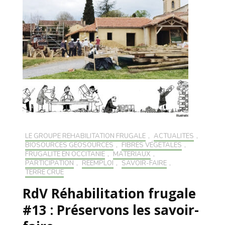
LE GROUPE RÉHABILITATION FRUGALE
,
ACTUALITÉS
,
BIOSOURCÉS GÉOSOURCÉS
,
FIBRES VÉGÉTALES
,
FRUGALITÉ EN OCCITANIE
,
MATÉRIAUX
,
PARTICIPATION
,
RÉEMPLOI
,
SAVOIR-FAIRE
,
TERRE CRUE
RdV Réhabilitation frugale
#13 : Préservons les savoir-