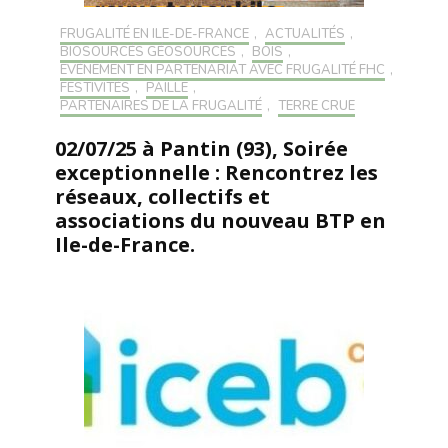
FRUGALITÉ EN ILE-DE-FRANCE
,
ACTUALITÉS
,
BIOSOURCÉS GÉOSOURCÉS
,
BOIS
,
EVÉNEMENT EN PARTENARIAT AVEC FRUGALITÉ FHC
,
FESTIVITÉS
,
PAILLE
,
PARTENAIRES DE LA FRUGALITÉ
,
TERRE CRUE
02/07/25 à Pantin (93), Soirée
exceptionnelle : Rencontrez les
réseaux, collectifs et
associations du nouveau BTP en
Ile-de-France.