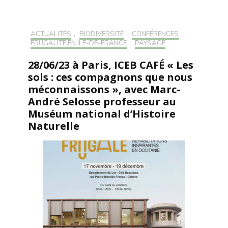
ACTUALITÉS
,
BIODIVERSITÉ
,
CONFÉRENCES
,
FRUGALITÉ EN ILE-DE-FRANCE
,
PAYSAGE
28/06/23 à Paris, ICEB CAFÉ « Les
sols : ces compagnons que nous
méconnaissons », avec Marc-
André Selosse professeur au
Muséum national d’Histoire
Naturelle