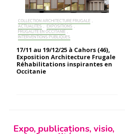
COLLECTION ARCHITECTURE FRUGALE
,
ACTUALITÉS
,
EXPOSITIONS
,
FRUGALITÉ EN OCCITANIE
,
INTERVENTIONS PUBLIQUES
17/11 au 19/12/25 à Cahors (46),
Exposition Architecture Frugale
Réhabilitations inspirantes en
Occitanie
Expo, publications, visio,