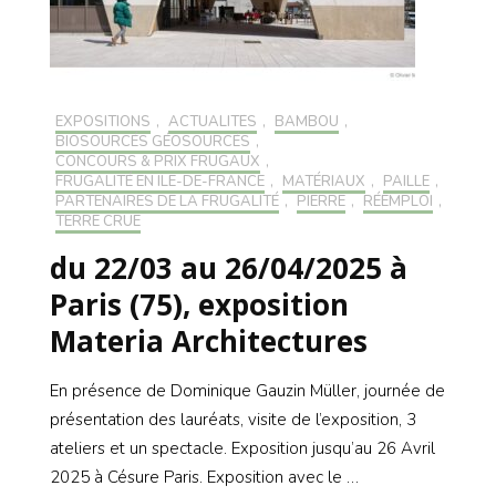
EXPOSITIONS
,
ACTUALITÉS
,
BAMBOU
,
BIOSOURCÉS GÉOSOURCÉS
,
CONCOURS & PRIX FRUGAUX
,
FRUGALITÉ EN ILE-DE-FRANCE
,
MATÉRIAUX
,
PAILLE
,
PARTENAIRES DE LA FRUGALITÉ
,
PIERRE
,
RÉEMPLOI
,
TERRE CRUE
du 22/03 au 26/04/2025 à
Paris (75), exposition
Materia Architectures
En présence de Dominique Gauzin Müller, journée de
présentation des lauréats, visite de l’exposition, 3
ateliers et un spectacle. Exposition jusqu’au 26 Avril
2025 à Césure Paris. Exposition avec le …