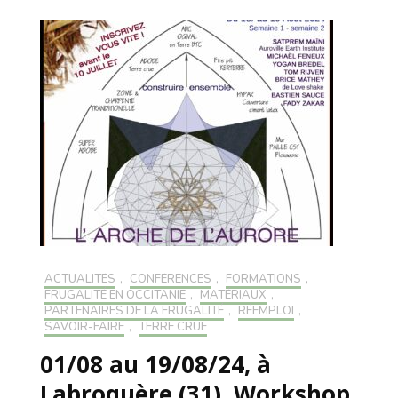
ACTUALITÉS
,
CONFÉRENCES
,
FORMATIONS
,
FRUGALITÉ EN OCCITANIE
,
MATÉRIAUX
,
PARTENAIRES DE LA FRUGALITÉ
,
RÉEMPLOI
,
SAVOIR-FAIRE
,
TERRE CRUE
01/08 au 19/08/24, à
Labroquère (31), Workshop