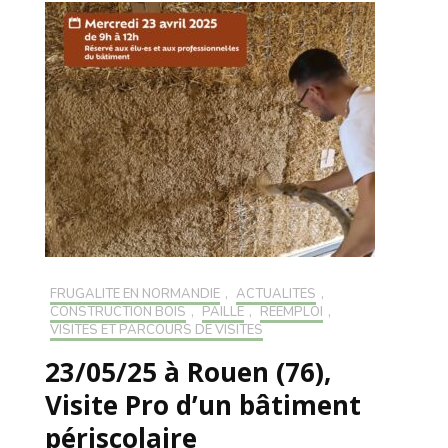
FRUGALITÉ EN NORMANDIE
,
ACTUALITÉS
,
CONSTRUCTION BOIS
,
PAILLE
,
RÉEMPLOI
,
VISITES ET PARCOURS DE VISITES
23/05/25 à Rouen (76),
Visite Pro d’un bâtiment
périscolaire