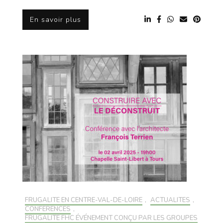
En savoir plus
FRUGALITÉ EN CENTRE-VAL-DE-LOIRE
,
ACTUALITÉS
,
CONFÉRENCES
,
FRUGALITÉ FHC ÉVÉNEMENT CONÇU PAR LES GROUPES