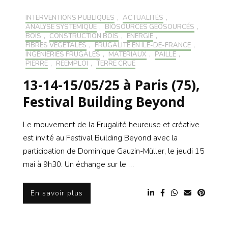
INTERVENTIONS PUBLIQUES
,
ACTUALITÉS
,
ANALYSE SYSTÉMIQUE
,
BIOSOURCÉS GÉOSOURCÉS
,
BOIS
,
CONSTRUCTION BOIS
,
ENERGIE
,
FIBRES VÉGÉTALES
,
FRUGALITÉ EN ILE-DE-FRANCE
,
INGÉNIERIES FRUGALES
,
MATÉRIAUX
,
PAILLE
,
PIERRE
,
RÉEMPLOI
,
TERRE CRUE
13-14-15/05/25 à Paris (75),
Festival Building Beyond
Le mouvement de la Frugalité heureuse et créative
est invité au Festival Building Beyond avec la
participation de Dominique Gauzin-Müller, le jeudi 15
mai à 9h30. Un échange sur le …
En savoir plus