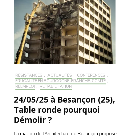
RÉSISTANCES
,
ACTUALITÉS
,
CONFÉRENCES
,
FRUGALITÉ EN BOURGOGNE-FRANCHE-COMTÉ
,
RÉEMPLOI
,
RÉHABILITATION
24/05/25 à Besançon (25),
Table ronde pourquoi
Démolir ?
La maison de l’Architecture de Besançon propose