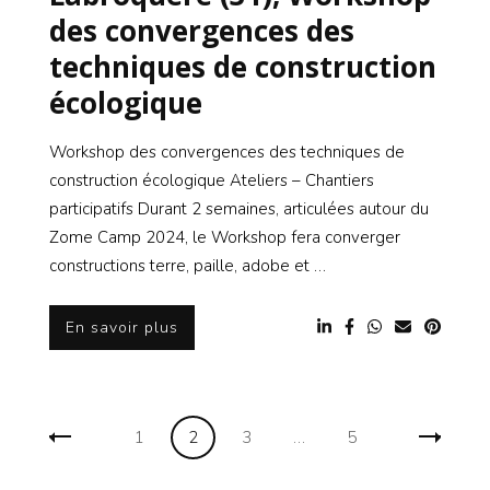
des convergences des
techniques de construction
écologique
Workshop des convergences des techniques de
construction écologique Ateliers – Chantiers
participatifs Durant 2 semaines, articulées autour du
Zome Camp 2024, le Workshop fera converger
constructions terre, paille, adobe et …
En savoir plus
Navigation
Page
Page
Page
Page
1
2
3
…
5
des
articles