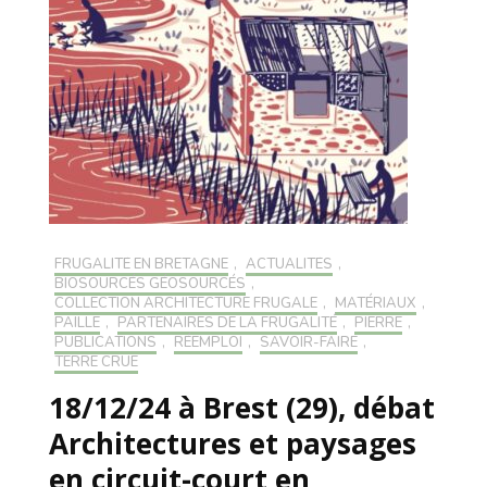
FRUGALITÉ EN BRETAGNE
,
ACTUALITÉS
,
BIOSOURCÉS GÉOSOURCÉS
,
COLLECTION ARCHITECTURE FRUGALE
,
MATÉRIAUX
,
PAILLE
,
PARTENAIRES DE LA FRUGALITÉ
,
PIERRE
,
PUBLICATIONS
,
RÉEMPLOI
,
SAVOIR-FAIRE
,
TERRE CRUE
18/12/24 à Brest (29), débat
Architectures et paysages
en circuit-court en