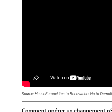
Source: HouseEurope! Yes to Renovation! No to Demolit
Comment opérer un changement ré