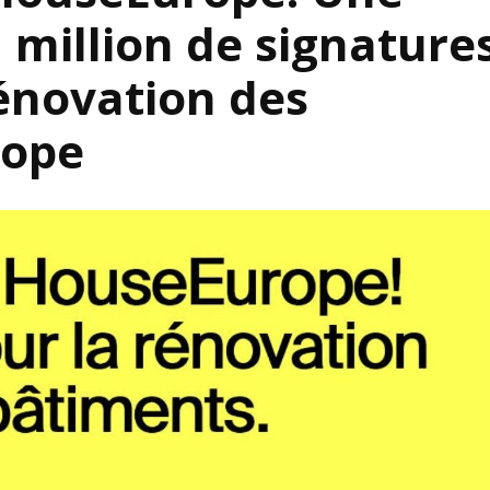
S’INS
million de signature
NEWS
S’INSC
NEWS
rénovation des
rope