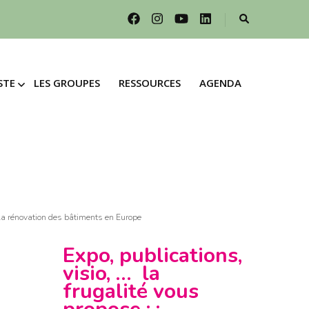
STE
LES GROUPES
RESSOURCES
AGENDA
STE
LES GROUPES
RESSOURCES
AGENDA
R LE
FESTE
R LE
ESTE
GAGEMENTS &
INCIPES POUR
GAGEMENTS &
ÉNAGEMENT
INCIPES POUR
ERRITOIRES
ÉNAGEMENT
a rénovation des bâtiments en Europe
ERRITOIRES
RER
Expo, publications,
visio, … la
RER
E UN DON
frugalité vous
 UN DON