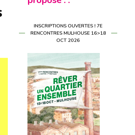
propose : :
CRIRE À LA
s
LETTER
RIRE À LA
LETTER
INSCRIPTIONS OUVERTES ! 7E
RENCONTRES MULHOUSE 16>18
OCT 2026