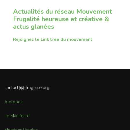
Actualités du réseau Mouvement
Frugalité heureuse et créative &
actus glanées
Rejoignez le Link tree du mouvement
contact[@]frugalite.org
A propos
Le Manifeste
Mentions légales