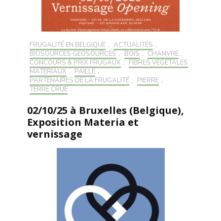
FRUGALITÉ EN BELGIQUE
,
ACTUALITÉS
,
BIOSOURCÉS GÉOSOURCÉS
,
BOIS
,
CHANVRE
,
CONCOURS & PRIX FRUGAUX
,
FIBRES VÉGÉTALES
,
MATÉRIAUX
,
PAILLE
,
PARTENAIRES DE LA FRUGALITÉ
,
PIERRE
,
TERRE CRUE
02/10/25 à Bruxelles (Belgique),
Exposition Materia et
vernissage