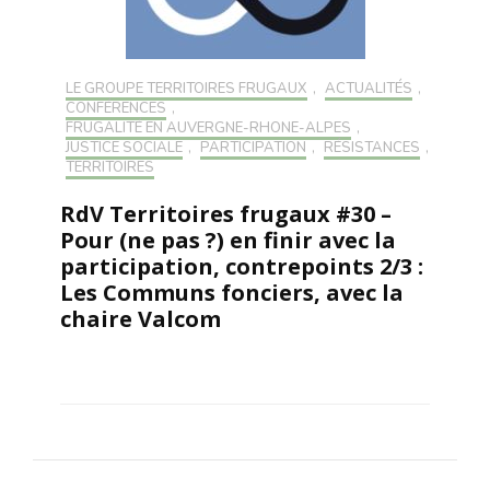
LE GROUPE TERRITOIRES FRUGAUX
,
ACTUALITÉS
,
CONFÉRENCES
,
FRUGALITÉ EN AUVERGNE-RHONE-ALPES
,
JUSTICE SOCIALE
,
PARTICIPATION
,
RÉSISTANCES
,
TERRITOIRES
RdV Territoires frugaux #30 –
Pour (ne pas ?) en finir avec la
participation, contrepoints 2/3 :
Les Communs fonciers, avec la
chaire Valcom