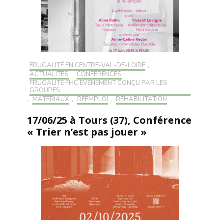
FRUGALITÉ EN CENTRE-VAL-DE-LOIRE
,
ACTUALITÉS
,
CONFÉRENCES
,
FRUGALITÉ FHC ÉVÉNEMENT CONÇU PAR LES
GROUPES
,
MATÉRIAUX
,
RÉEMPLOI
,
RÉHABILITATION
17/06/25 à Tours (37), Conférence
« Trier n’est pas jouer »