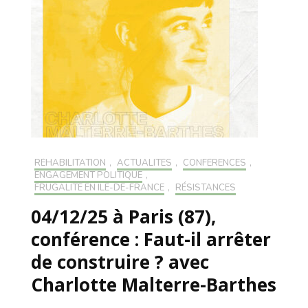
RÉHABILITATION
,
ACTUALITÉS
,
CONFÉRENCES
,
ENGAGEMENT POLITIQUE
,
FRUGALITÉ EN ILE-DE-FRANCE
,
RÉSISTANCES
04/12/25 à Paris (87),
conférence : Faut-il arrêter
de construire ? avec
Charlotte Malterre-Barthes