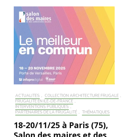
ACTUALITÉS
,
COLLECTION ARCHITECTURE FRUGALE
,
FRUGALITÉ EN ILE-DE-FRANCE
,
INTERVENTIONS PUBLIQUES
,
PARTENAIRES DE LA FRUGALITÉ
,
THÉMATIQUES
18-20/11/25 à Paris (75),
Salon des maires et des