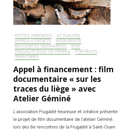
PETITES ANNONCES
,
ACTUALITÉS
,
APPELS À PROJETS
,
BIODIVERSITÉ
,
BIOSOURCÉS GÉOSOURCÉS
,
BOIS
,
FRUGALITÉ EN ILE-DE-FRANCE
,
PORTRAITS
,
TERRITOIRES
Appel à financement : film
documentaire « sur les
traces du liège » avec
Atelier Géminé
L’association Frugalité heureuse et créative présente
le projet de film documentaire de l’atelier Géminé,
lors des 6e rencontres de la Frugalité à Saint-Ouen