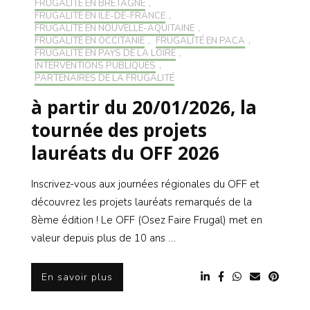
FRUGALITÉ EN BRETAGNE
,
FRUGALITÉ EN ILE-DE-FRANCE
,
FRUGALITÉ EN NOUVELLE-AQUITAINE
,
FRUGALITÉ EN OCCITANIE
,
FRUGALITÉ EN PACA
,
FRUGALITÉ EN PAYS DE LA LOIRE
,
INTERVENTIONS PUBLIQUES
,
PARTENAIRES DE LA FRUGALITÉ
à partir du 20/01/2026, la
tournée des projets
lauréats du OFF 2026
Inscrivez-vous aux journées régionales du OFF et
découvrez les projets lauréats remarqués de la
8ème édition ! Le OFF (Osez Faire Frugal) met en
valeur depuis plus de 10 ans …
En savoir plus