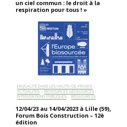
un ciel commun : le droit à la
respiration pour tous ! »
FRUGALITÉ DANS LES HAUTS-DE-FRANCE
,
ACTUALITÉS
,
BIOSOURCÉS GÉOSOURCÉS
,
INTERVENTIONS PUBLIQUES
,
RESSOURCES
12/04/23 au 14/04/2023 à Lille (59),
Forum Bois Construction – 12è
édition