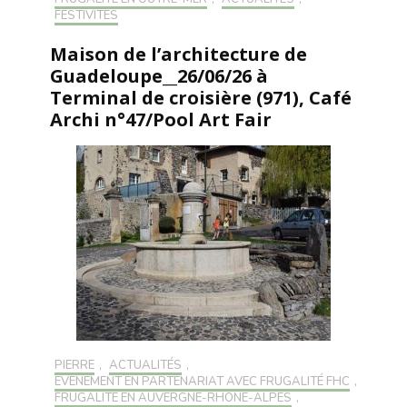
FESTIVITÉS
Maison de l’architecture de
Guadeloupe__26/06/26 à
Terminal de croisière (971), Café
Archi n°47/Pool Art Fair
PIERRE
,
ACTUALITÉS
,
EVÉNEMENT EN PARTENARIAT AVEC FRUGALITÉ FHC
,
FRUGALITÉ EN AUVERGNE-RHONE-ALPES
,