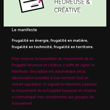
Le manifeste
Frugalité en énergie, frugalité en matière,
frugalité en technicité, frugalité en territoire.
Pour recevoir la newsletter du mouvement de la
Frugalité heureuse et créative, il suffit de signer le
Manifeste, l'inscription est automatique (et la
désinscription possible à tout moment, tout en
restant signataire). En signant le Manifeste j'autorise
le mouvement de la Frugalité heureuse et créative
a communiqué mes coordonnées aux groupes du
mouvement.