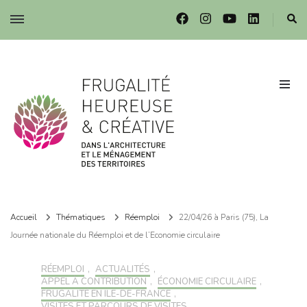
Frugalité dans l'architecture et le ménagement des territoires
Frugalité dans l'architecture et le ménagement des territoires
Accueil
Thématiques
Réemploi
22/04/26 à Paris (75), La
Journée nationale du Réemploi et de l’Economie circulaire
RÉEMPLOI
,
ACTUALITÉS
,
APPEL À CONTRIBUTION
,
ÉCONOMIE CIRCULAIRE
,
FRUGALITÉ EN ILE-DE-FRANCE
,
VISITES ET PARCOURS DE VISITES