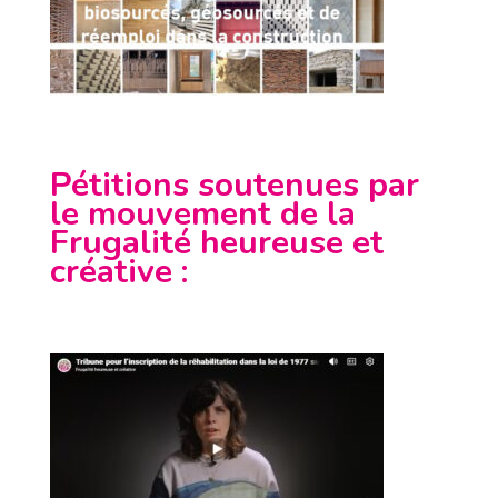
Pétitions soutenues par
le mouvement de la
Frugalité heureuse et
créative
: