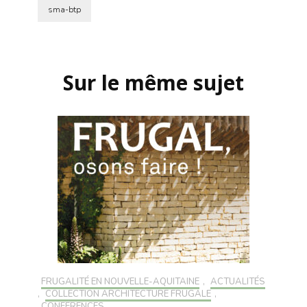
sma-btp
Navigation
d'article
Sur le même sujet
FRUGALITÉ EN NOUVELLE-AQUITAINE
,
ACTUALITÉS
,
COLLECTION ARCHITECTURE FRUGALE
,
CONFÉRENCES
,