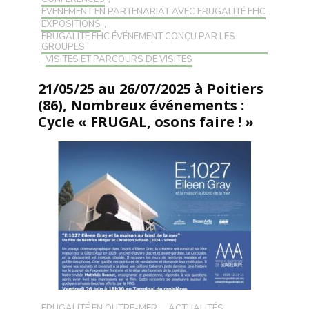
EVÉNEMENT EN PARTENARIAT AVEC FRUGALITÉ FHC
,
EXPOSITIONS
,
FRUGALITÉ FHC ÉVÉNEMENT CONÇU PAR LES
GROUPES
,
VISITES ET PARCOURS DE VISITES
21/05/25 au 26/07/2025 à Poitiers
(86), Nombreux événements :
Cycle « FRUGAL, osons faire ! »
FRUGALITÉ EN OUTRE-MER
,
ACTUALITÉS
,