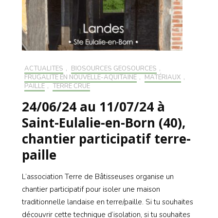
ACTUALITÉS
,
BIOSOURCÉS GÉOSOURCÉS
,
FRUGALITÉ EN NOUVELLE-AQUITAINE
,
MATÉRIAUX
,
PAILLE
,
TERRE CRUE
24/06/24 au 11/07/24 à
Saint-Eulalie-en-Born (40),
chantier participatif terre-
paille
L’association Terre de Bâtisseuses organise un
chantier participatif pour isoler une maison
traditionnelle landaise en terre/paille. Si tu souhaites
découvrir cette technique d’isolation, si tu souhaites