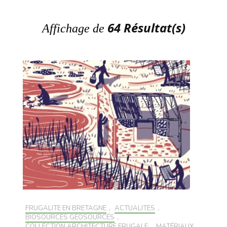
64 Résultat(s)
Affichage de
FRUGALITÉ EN BRETAGNE
,
ACTUALITÉS
,
BIOSOURCÉS GÉOSOURCÉS
,
COLLECTION ARCHITECTURE FRUGALE
,
MATÉRIAUX
,