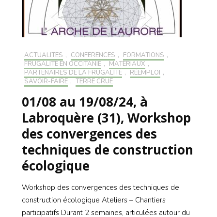
ACTUALITÉS
,
CONFÉRENCES
,
FORMATIONS
,
FRUGALITÉ EN OCCITANIE
,
MATÉRIAUX
,
PARTENAIRES DE LA FRUGALITÉ
,
RÉEMPLOI
,
SAVOIR-FAIRE
,
TERRE CRUE
01/08 au 19/08/24, à
Labroquère (31), Workshop
des convergences des
techniques de construction
écologique
Workshop des convergences des techniques de
construction écologique Ateliers – Chantiers
participatifs Durant 2 semaines, articulées autour du