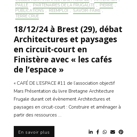
PAILLE
,
PARTENAIRES DE LA FRUGALITÉ
,
PIERRE
,
PUBLICATIONS
,
RÉEMPLOI
,
SAVOIR-FAIRE
,
TERRE CRUE
18/12/24 à Brest (29), débat
Architectures et paysages
en circuit-court en
Finistère avec « les cafés
de l’espace »
« CAFÉ DE L’ESPACE #11 de l’association objectif
Mars Présentation du livre Bretagne Architecture
Frugale durant cet évènement Architectures et
paysages en circuit-court : Construire et aménager à
partir des ressources …
En savoir plus