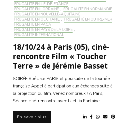
FRUGALITÉ EN ILE-DE-FRANCE
,
FRUGALITÉ EN LORRAINE
,
FRUGALITÉ EN NORMANDIE
,
FRUGALITÉ EN NOUVELLE-AQUITAINE
,
FRUGALITÉ EN OCCITANIE
,
FRUGALITÉ EN OUTRE-MER
,
FRUGALITÉ EN PACA
,
FRUGALITÉ EN PAYS DE LA LOIRE
,
FRUGALITÉ INTERNATIONAL
18/10/24 à Paris (05), ciné-
rencontre Film « Toucher
Terre » de Jérémie Basset
SOIRÉE Spéciale PARIS et poursuite de la tournée
française Appel à participation aux échanges suite à
la projection du film, Venez nombreux ! A Paris,
Séance ciné-rencontre avec Laetitia Fontaine, …
En savoir plus