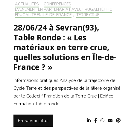
ACTUALITÉS
,
CONFÉRENCES
,
EVÉNEMENT EN PARTENARIAT AVEC FRUGALITÉ FHC
,
FRUGALITÉ EN ILE-DE-FRANCE
,
TERRE CRUE
28/06/24 à Sevran(93),
Table Ronde : « Les
matériaux en terre crue,
quelles solutions en Île-de-
France ? »
Informations pratiques Analyse de la trajectoire de
Cycle Terre et des perspectives de la filière organisé
par le Collectif Francilien de la Terre Crue | Edifice
Formation Table ronde | …
En savoir plus