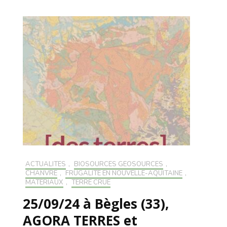
ACTUALITÉS
,
BIOSOURCÉS GÉOSOURCÉS
,
CHANVRE
,
FRUGALITÉ EN NOUVELLE-AQUITAINE
,
MATÉRIAUX
,
TERRE CRUE
25/09/24 à Bègles (33),
AGORA TERRES et