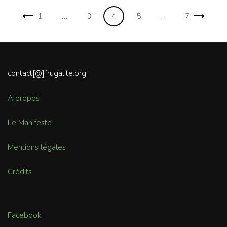
Navigation
Page
Page
Page
Page
Page
1
…
3
4
5
…
7
des
articles
contact[@]frugalite.org
A propos
Le Manifeste
Mentions légales
Crédits
Facebook