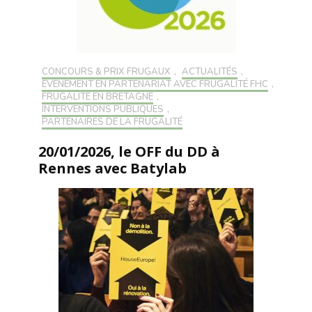
CONCOURS & PRIX FRUGAUX
,
ACTUALITÉS
,
EVÉNEMENT EN PARTENARIAT AVEC FRUGALITÉ FHC
,
FRUGALITÉ EN BRETAGNE
,
INTERVENTIONS PUBLIQUES
,
PARTENAIRES DE LA FRUGALITÉ
20/01/2026, le OFF du DD à
Rennes avec Batylab