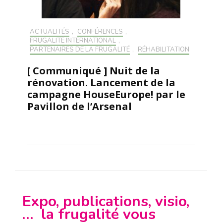
ACTUALITÉS
,
CONFÉRENCES
,
FRUGALITÉ INTERNATIONAL
,
PARTENAIRES DE LA FRUGALITÉ
,
RÉHABILITATION
[ Communiqué ] Nuit de la
rénovation. Lancement de la
campagne HouseEurope! par le
Pavillon de l’Arsenal
Expo, publications, visio,
… la frugalité vous