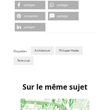
partager
partager
enregistrer
partager
partager
Architecture
Philippe Madec
Étiquettes :
Terre crue
Navigation
d'article
Sur le même sujet