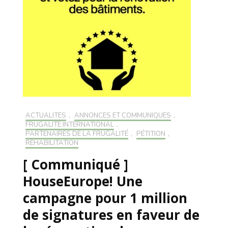
ACTUALITÉS
,
ANNONCES ET COMMUNIQUÉS
,
FRUGALITÉ INTERNATIONAL
,
PARTENAIRES DE LA FRUGALITÉ
,
PÉTITION
,
RÉHABILITATION
[ Communiqué ]
HouseEurope! Une
campagne pour 1 million
de signatures en faveur de