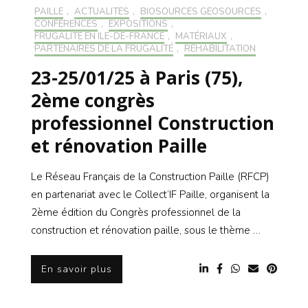
PAILLE
,
ACTUALITÉS
,
BIOSOURCÉS GÉOSOURCÉS
,
CONFÉRENCES
,
EXPOSITIONS
,
FRUGALITÉ EN ILE-DE-FRANCE
,
MATÉRIAUX
,
PARTENAIRES DE LA FRUGALITÉ
,
RÉHABILITATION
23-25/01/25 à Paris (75),
2ème congrès
professionnel Construction
et rénovation Paille
Le Réseau Français de la Construction Paille (RFCP)
en partenariat avec le Collect’IF Paille, organisent la
2ème édition du Congrès professionnel de la
construction et rénovation paille, sous le thème …
En savoir plus