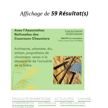
59 Résultat(s)
Affichage de
FRUGALITÉ EN BRETAGNE
,
ACTUALITÉS
,
CHAUME
,
CONFÉRENCES
,
MATÉRIAUX
,
RÉHABILITATION
,
SAVOIR-FAIRE