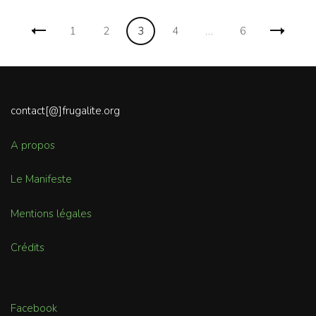
Navigation
Page
Page
Page
Page
Page
1
2
3
4
…
6
des
articles
contact[@]frugalite.org
A propos
Le Manifeste
Mentions légales
Crédits
Facebook