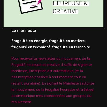
Le manifeste
Frugalité en énergie, frugalité en matière,
frugalité en technicité, frugalité en territoire.
Pour recevoir la newsletter du mouvement de la
Frugalité heureuse et créative, il suffit de signer le
Manifeste, l'inscription est automatique (et la
désinscription possible à tout moment, tout en
restant signataire). En signant le Manifeste j'autorise
le mouvement de la Frugalité heureuse et créative
a communiqué mes coordonnées aux groupes du
mouvement.