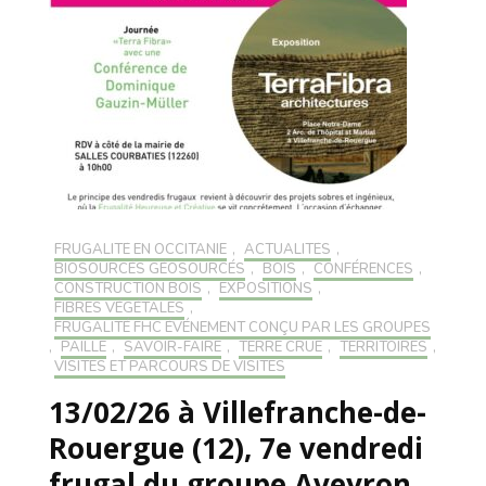
FRUGALITÉ EN OCCITANIE
,
ACTUALITÉS
,
BIOSOURCÉS GÉOSOURCÉS
,
BOIS
,
CONFÉRENCES
,
CONSTRUCTION BOIS
,
EXPOSITIONS
,
FIBRES VÉGÉTALES
,
FRUGALITÉ FHC ÉVÉNEMENT CONÇU PAR LES GROUPES
,
PAILLE
,
SAVOIR-FAIRE
,
TERRE CRUE
,
TERRITOIRES
,
VISITES ET PARCOURS DE VISITES
13/02/26 à Villefranche-de-
Rouergue (12), 7e vendredi
frugal du groupe Aveyron