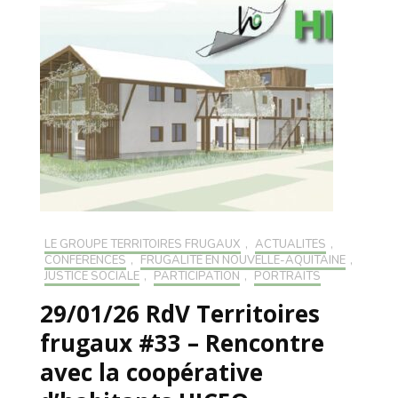
LE GROUPE TERRITOIRES FRUGAUX
,
ACTUALITÉS
,
CONFÉRENCES
,
FRUGALITÉ EN NOUVELLE-AQUITAINE
,
JUSTICE SOCIALE
,
PARTICIPATION
,
PORTRAITS
29/01/26 RdV Territoires
frugaux #33 – Rencontre
avec la coopérative