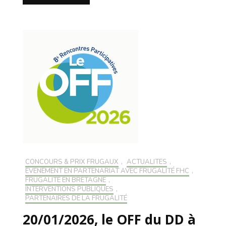
CONCOURS & PRIX FRUGAUX
,
ACTUALITÉS
,
EVÉNEMENT EN PARTENARIAT AVEC FRUGALITÉ FHC
,
FRUGALITÉ EN BRETAGNE
,
INTERVENTIONS PUBLIQUES
,
PARTENAIRES DE LA FRUGALITÉ
20/01/2026, le OFF du DD à