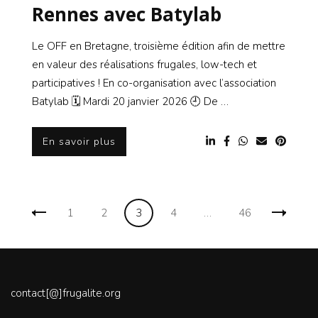
Rennes avec Batylab
Le OFF en Bretagne, troisième édition afin de mettre
en valeur des réalisations frugales, low-tech et
participatives ! En co-organisation avec l’association
Batylab 🗓 Mardi 20 janvier 2026 🕘 De …
En savoir plus
Navigation
Page
Page
Page
Page
Page
1
2
3
4
…
46
des
articles
contact[@]frugalite.org