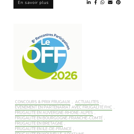
En savoir plus
CONCOURS & PRIX FRUGAUX
,
ACTUALITÉS
,
EVÉNEMENT EN PARTENARIAT AVEC FRUGALITÉ FHC
,
FRUGALITÉ EN AUVERGNE-RHONE-ALPES
,
FRUGALITÉ EN BOURGOGNE-FRANCHE-COMTÉ
,
FRUGALITÉ EN BRETAGNE
,
FRUGALITÉ EN ILE-DE-FRANCE
,