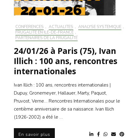
CONFÉRENCES
,
ACTUALITÉS
,
ANALYSE SYSTÉMIQUE
,
FRUGALITÉ EN ILE-DE-FRANCE
,
PARTENAIRES DE LA FRUGALITÉ
24/01/26 à Paris (75), Ivan
Illich : 100 ans, rencontres
internationales
Ivan Illich : 100 ans, rencontres internationales |
Dupuy, Gronemeyer, Hallauer, Marty, Paquot,
Pruvost, Verne… Rencontres Internationales pour le
centième anniversaire de sa naissance. Ivan Illich
(1926-2002) a été le …
En savoir plus