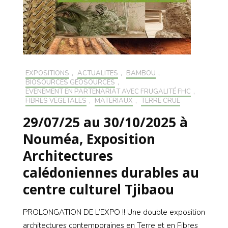
EXPOSITIONS
,
ACTUALITÉS
,
BAMBOU
,
BIOSOURCÉS GÉOSOURCÉS
,
EVÉNEMENT EN PARTENARIAT AVEC FRUGALITÉ FHC
,
FIBRES VÉGÉTALES
,
MATÉRIAUX
,
TERRE CRUE
29/07/25 au 30/10/2025 à
Nouméa, Exposition
Architectures
calédoniennes durables au
centre culturel Tjibaou
PROLONGATION DE L’EXPO !! Une double exposition
architectures contemporaines en Terre et en Fibres