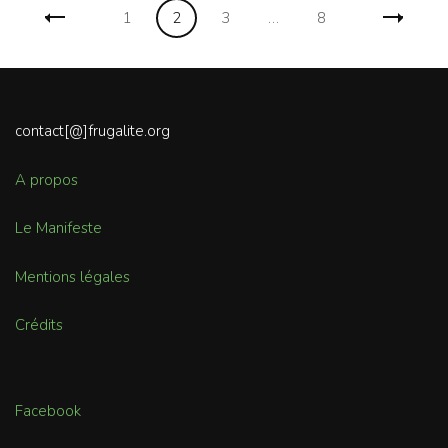
Navigation
Page
Page
Page
Page
1
2
3
…
8
des
articles
contact[@]frugalite.org
A propos
Le Manifeste
Mentions légales
Crédits
Facebook