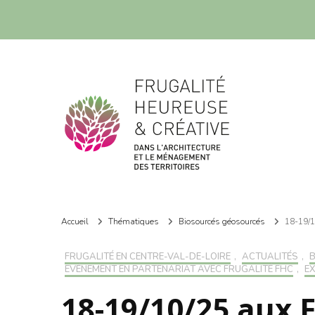
Frugalité dans l'architecture et le ménagement des territoires
Frugalité dans l'architecture et le ménagement des territoires
Accueil
Thématiques
Biosourcés géosourcés
18-19/1
FRUGALITÉ EN CENTRE-VAL-DE-LOIRE
,
ACTUALITÉS
,
EVÉNEMENT EN PARTENARIAT AVEC FRUGALITÉ FHC
,
E
18-19/10/25 aux F