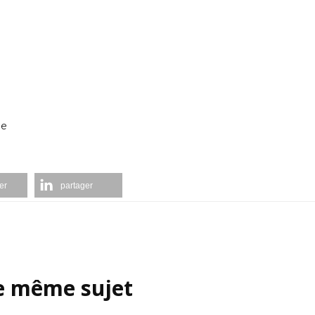
ne
er
partager
le même sujet