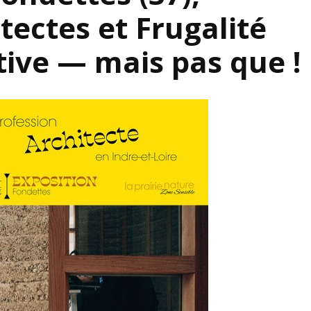
S’INS
tectes et Frugalité
NEWS
S’INSC
NEWS
ive — mais pas que !