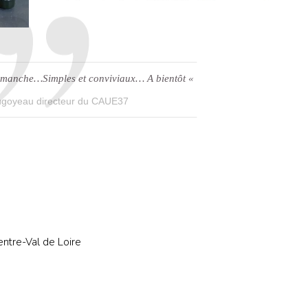
imanche…Simples et conviviaux… A bientôt «
goyeau directeur du CAUE37
entre-Val de Loire