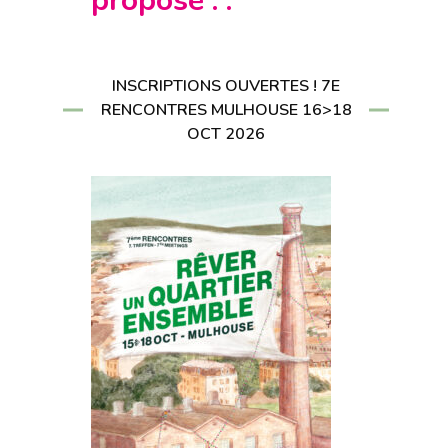
propose : :
CRIRE À LA
LETTER
RIRE À LA
LETTER
INSCRIPTIONS OUVERTES ! 7E
RENCONTRES MULHOUSE 16>18
OCT 2026