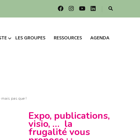
STE
LES GROUPES
RESSOURCES
AGENDA
STE
LES GROUPES
RESSOURCES
AGENDA
R LE
FESTE
R LE
ESTE
GAGEMENTS &
INCIPES POUR
GAGEMENTS &
ÉNAGEMENT
INCIPES POUR
ERRITOIRES
ÉNAGEMENT
— mais pas que !
ERRITOIRES
RER
Expo, publications,
visio, … la
RER
E UN DON
frugalité vous
 UN DON