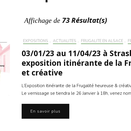
S’INS
NEWS
S’INSC
NEWS
73 Résultat(s)
Affichage de
EXPOSITIONS
,
ACTUALITÉS
,
FRUGALITÉ EN ALSACE
,
F
03/01/23 au 11/04/23 à Stras
exposition itinérante de la 
et créative
L’Exposition itinérante de la Frugalité heureuse & créat
Le vernissage se tiendra le 26 Janvier à 18h, venez no
En savoir plus