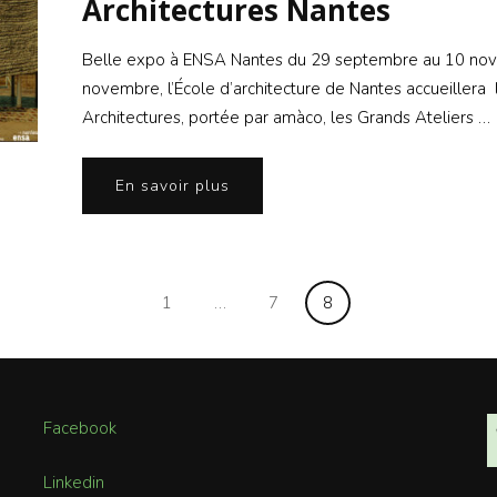
Architectures Nantes
Belle expo à ENSA Nantes du 29 septembre au 10 no
novembre, l’École d’architecture de Nantes accueiller
Architectures, portée par amàco, les Grands Ateliers …
En savoir plus
Page
Page
Page
1
…
7
8
Facebook
Linkedin