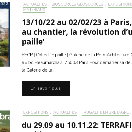
ACTUALITÉS
,
BIOSOURCÉS GÉOSOURCÉS
,
EXPOSITION
MATÉRIAUX
13/10/22 au 02/02/23 à Paris
au chantier, la révolution d’
paille’
RFCP | Collect’IF paille | Galerie de la PermAchitecture
95 bd Beaumarchais, 75003 Paris Pour démarrer sa d
la Galerie de la …
En savoir plus
EXPOSITIONS
,
ACTUALITÉS
,
FRUGALITÉ EN BRETAGNE
,
du 29.09 au 10.11.22: TERRAF