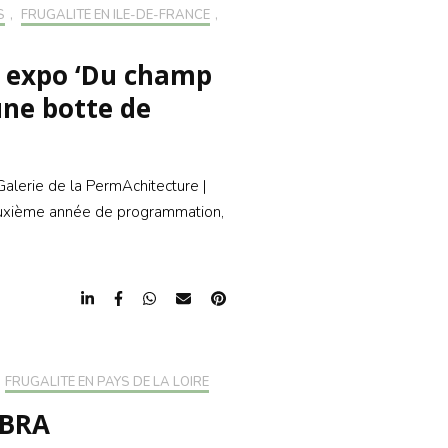
S
,
FRUGALITÉ EN ILE-DE-FRANCE
,
, expo ‘Du champ
une botte de
 Galerie de la PermAchitecture |
euxième année de programmation,
FRUGALITÉ EN PAYS DE LA LOIRE
IBRA