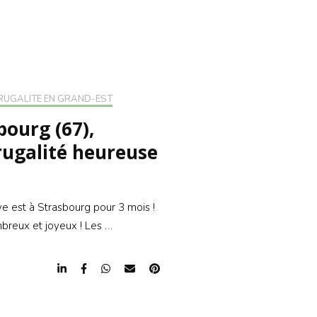
CRIRE À LA
LETTER
RIRE À LA
LETTER
RUGALITÉ EN GRAND-EST
bourg (67),
Frugalité heureuse
ive est à Strasbourg pour 3 mois !
mbreux et joyeux ! Les …