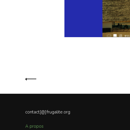
Navigation
des
articles
contact[@]frugalite.org
A propos