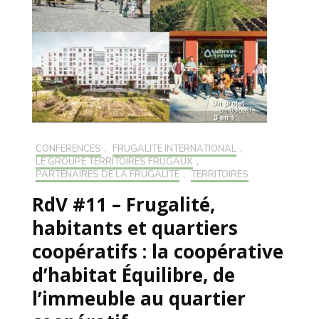
CONFÉRENCES
,
FRUGALITÉ INTERNATIONAL
,
LE GROUPE TERRITOIRES FRUGAUX
,
PARTENAIRES DE LA FRUGALITÉ
,
TERRITOIRES
RdV #11 – Frugalité,
habitants et quartiers
coopératifs : la coopérative
d’habitat Équilibre, de
l’immeuble au quartier