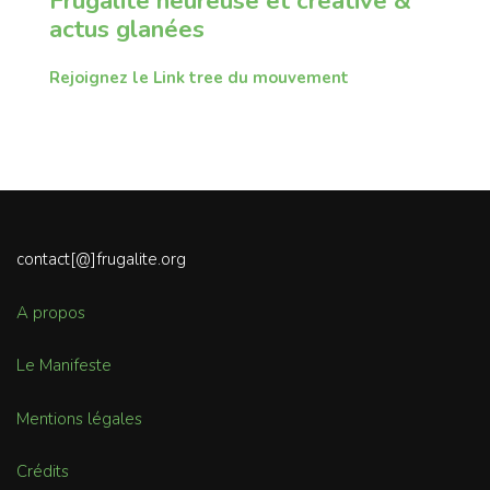
Frugalité heureuse et créative &
actus glanées
Rejoignez le Link tree du mouvement
contact[@]frugalite.org
A propos
Le Manifeste
Mentions légales
Crédits