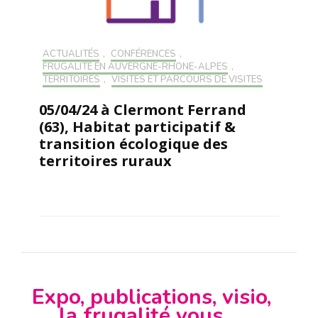
ACTUALITÉS
,
CONFÉRENCES
,
FRUGALITÉ EN AUVERGNE-RHONE-ALPES
,
TERRITOIRES
,
VISITES ET PARCOURS DE VISITES
05/04/24 à Clermont Ferrand
(63), Habitat participatif &
transition écologique des
territoires ruraux
Expo, publications, visio,
… la frugalité vous