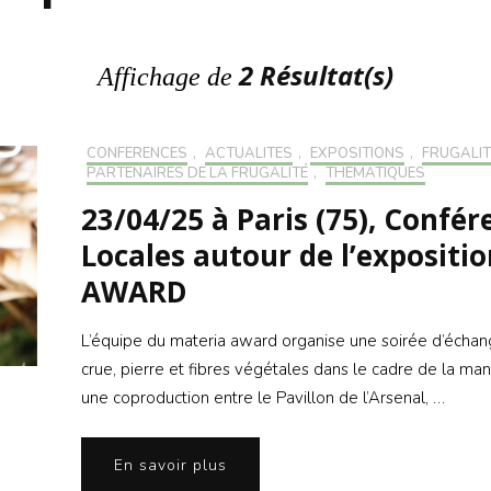
S’INS
NEWS
S’INSC
NEWS
2 Résultat(s)
Affichage de
CONFÉRENCES
,
ACTUALITÉS
,
EXPOSITIONS
,
FRUGALIT
PARTENAIRES DE LA FRUGALITÉ
,
THÉMATIQUES
23/04/25 à Paris (75), Confé
Locales autour de l’exposit
AWARD
L’équipe du materia award organise une soirée d’échang
crue, pierre et fibres végétales dans le cadre de la mani
une coproduction entre le Pavillon de l’Arsenal, …
En savoir plus