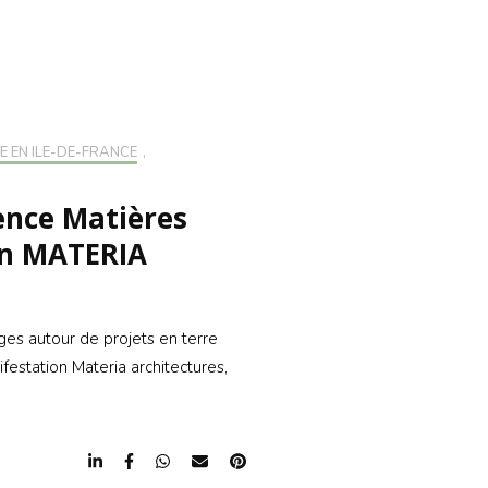
CRIRE À LA
LETTER
RIRE À LA
LETTER
É EN ILE-DE-FRANCE
,
rence Matières
ion MATERIA
es autour de projets en terre
festation Materia architectures,