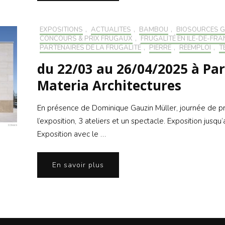
EXPOSITIONS
,
ACTUALITÉS
,
BAMBOU
,
BIOSOURCÉS 
CONCOURS & PRIX FRUGAUX
,
FRUGALITÉ EN ILE-DE-FRA
PARTENAIRES DE LA FRUGALITÉ
,
PIERRE
,
RÉEMPLOI
,
T
du 22/03 au 26/04/2025 à Pari
Materia Architectures
En présence de Dominique Gauzin Müller, journée de pré
l’exposition, 3 ateliers et un spectacle. Exposition jusqu
Exposition avec le …
En savoir plus