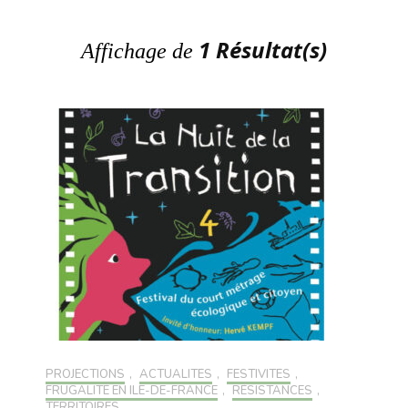
1 Résultat(s)
Affichage de
PROJECTIONS
,
ACTUALITÉS
,
FESTIVITÉS
,
FRUGALITÉ EN ILE-DE-FRANCE
,
RÉSISTANCES
,
TERRITOIRES