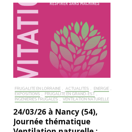
FRUGALITÉ EN LORRAINE
,
ACTUALITÉS
,
ENERGIE
,
EXPOSITIONS
,
FRUGALITÉ EN GRAND-EST
,
INGÉNIERIES FRUGALES
,
VENTILATION NATURELLE
24/03/26 à Nancy (54),
Journée thématique
Ventilation naturelle :