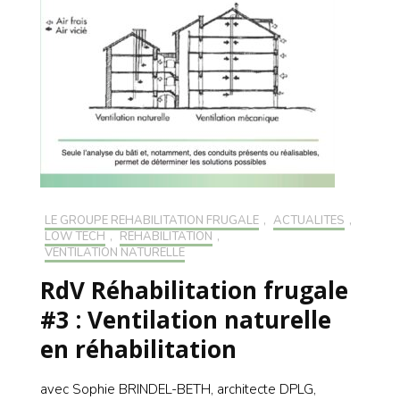
LE GROUPE RÉHABILITATION FRUGALE
,
ACTUALITÉS
,
LOW TECH
,
RÉHABILITATION
,
VENTILATION NATURELLE
RdV Réhabilitation frugale
#3 : Ventilation naturelle
en réhabilitation
avec Sophie BRINDEL-BETH, architecte DPLG,