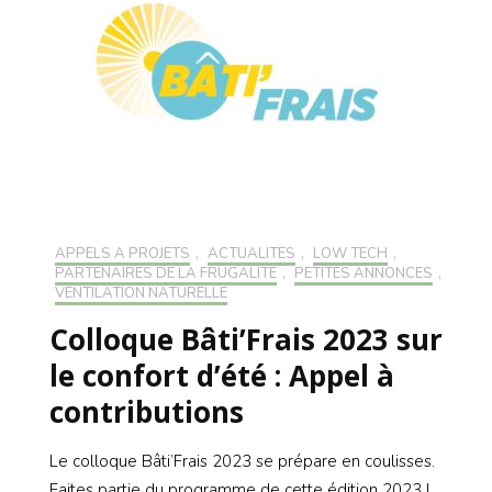
APPELS À PROJETS
,
ACTUALITÉS
,
LOW TECH
,
PARTENAIRES DE LA FRUGALITÉ
,
PETITES ANNONCES
,
VENTILATION NATURELLE
Colloque Bâti’Frais 2023 sur
le confort d’été : Appel à
contributions
Le colloque Bâti’Frais 2023 se prépare en coulisses.
Faites partie du programme de cette édition 2023 !