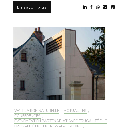
En savoir plus
VENTILATION NATURELLE
,
ACTUALITÉS
,
CONFÉRENCES
,
EVÉNEMENT EN PARTENARIAT AVEC FRUGALITÉ FHC
,
FRUGALITÉ EN CENTRE-VAL-DE-LOIRE
,