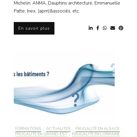
Michelin, ANMA, Dauphins architecture, Emmanuelle
Patte, Inex, (apm)&associés, etc.
En savoir plus
FORMATIONS
,
ACTUALITÉS
,
FRUGALITÉ EN ALSACE
,
FRUGALITÉ EN GRAND-EST
,
FRUGALITÉ EN LORRAINE
,