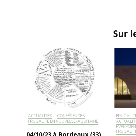
Navigation
d'article
Sur 
ACTUALITÉS
,
CONFÉRENCES
,
FRUGALITÉ
FRUGALITÉ EN NOUVELLE-AQUITAINE
ACTUALIT
EVÉNEMEN
FRUGALIT
04/10/23 à Bordeaux (33),