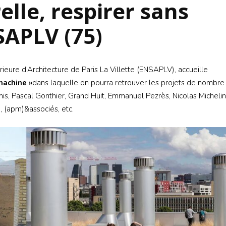
elle, respirer sans
S’INS
NEWS
S’INSC
SAPLV (75)
NEWS
rieure d’Architecture de Paris La Villette (ENSAPLV), accueille
machine »
dans laquelle on pourra retrouver les projets de nombre
chis, Pascal Gonthier, Grand Huit, Emmanuel Pezrès, Nicolas Michelin
, (apm)&associés, etc.