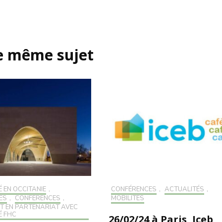
le même sujet
 EN OCCITANIE
,
CONFÉRENCES
,
ACTUALITÉS
,
ÉS
,
CONFÉRENCES
,
MOBILITÉS
T EN PARTENARIAT AVEC
É FHC
26/02/24 à Paris, Iceb