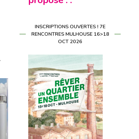
propose : :
CRIRE À LA
LETTER
RIRE À LA
LETTER
INSCRIPTIONS OUVERTES ! 7E
RENCONTRES MULHOUSE 16>18
OCT 2026
,