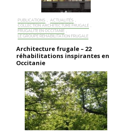
PUBLICATIONS
,
ACTUALITÉS
,
COLLECTION ARCHITECTURE FRUGALE
,
FRUGALITÉ EN OCCITANIE
,
LE GROUPE RÉHABILITATION FRUGALE
Architecture frugale – 22
réhabilitations inspirantes en
Occitanie