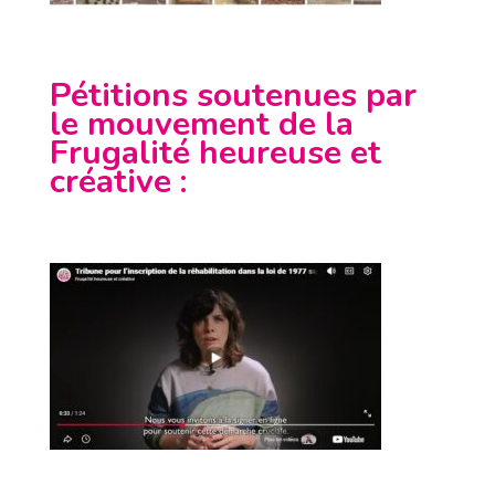
Pétitions soutenues par
le mouvement de la
Frugalité heureuse et
créative
: