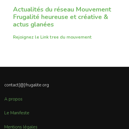
Actualités du réseau Mouvement
Frugalité heureuse et créative &
actus glanées
Rejoignez le Link tree du mouvement
contact[@]frugalite.org
A propos
Le Manifeste
Mentions légales