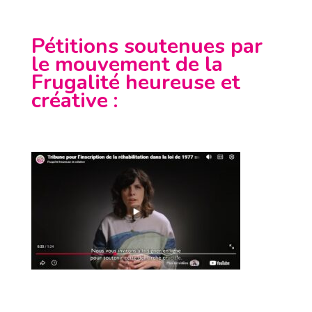
Pétitions soutenues par
le mouvement de la
Frugalité heureuse et
créative
: