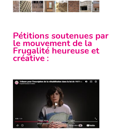
Pétitions soutenues par
le mouvement de la
Frugalité heureuse et
créative
: