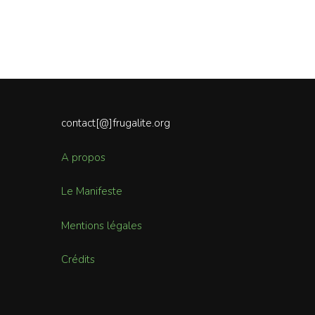
contact[@]frugalite.org
A propos
Le Manifeste
Mentions légales
Crédits