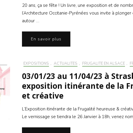
20 ans, ça se fête ! Un livre, une exposition et de nomb
l’Architecture Occitanie-Pyrénées vous invite à plonger
autour …
En savoir plus
EXPOSITIONS
,
ACTUALITÉS
,
FRUGALITÉ EN ALSACE
,
F
03/01/23 au 11/04/23 à Stras
exposition itinérante de la 
et créative
L’Exposition itinérante de la Frugalité heureuse & créat
Le vernissage se tiendra le 26 Janvier à 18h, venez no