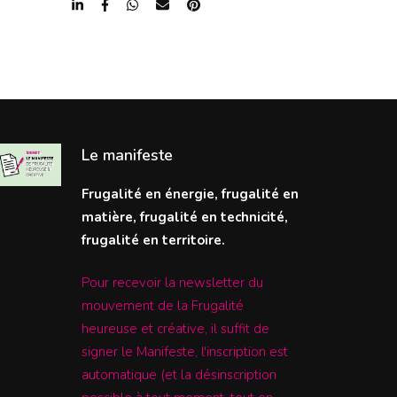
Le manifeste
Frugalité en énergie, frugalité en
matière, frugalité en technicité,
frugalité en territoire.
Pour recevoir la newsletter du
mouvement de la Frugalité
heureuse et créative, il suffit de
signer le Manifeste, l'inscription est
automatique (et la désinscription