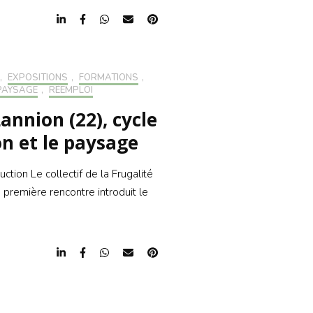
,
EXPOSITIONS
,
FORMATIONS
,
PAYSAGE
,
RÉEMPLOI
annion (22), cycle
n et le paysage
ction Le collectif de la Frugalité
 première rencontre introduit le