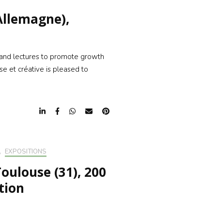
Allemagne),
r and lectures to promote growth
se et créative is pleased to
,
EXPOSITIONS
oulouse (31), 200
ation