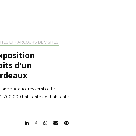
CRIRE À LA
LETTER
RIRE À LA
LETTER
SITES ET PARCOURS DE VISITES
exposition
its d’un
ordeaux
itoire » À quoi ressemble le
es 1 700 000 habitantes et habitants