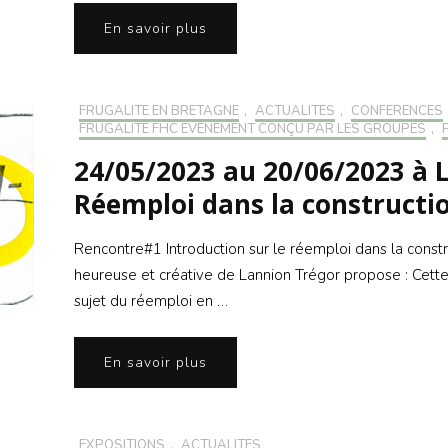
En savoir plus
FRUGALITÉ EN BRETAGNE
,
ACTUALITÉS
,
CONFÉRENCES
FRUGALITÉ FHC ÉVÉNEMENT CONÇU PAR LES GROUPES
,
24/05/2023 au 20/06/2023 à L
Réemploi dans la constructio
Rencontre#1 Introduction sur le réemploi dans la constru
heureuse et créative de Lannion Trégor propose : Cette
sujet du réemploi en …
En savoir plus
EXPOSITIONS
,
ACTUALITÉS