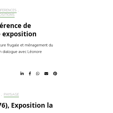
FÉRENCES
,
OSITIONS
férence de
 exposition
ecture frugale et ménagement du
en dialogue avec Léonore
,
PAYSAGE
6), Exposition la