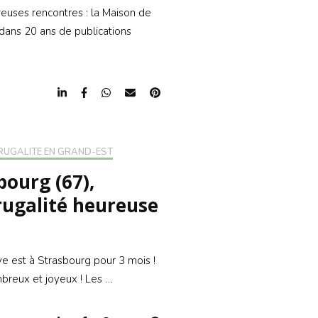
reuses rencontres : la Maison de
 dans 20 ans de publications
RUGALITÉ EN GRAND-EST
bourg (67),
Frugalité heureuse
ive est à Strasbourg pour 3 mois !
mbreux et joyeux ! Les …