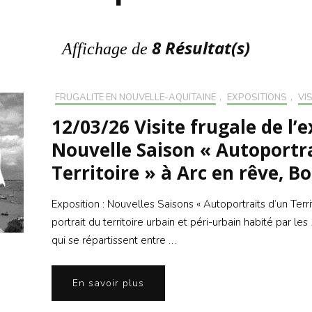
S’INS
NEWS
S’INSC
NEWS
8 Résultat(s)
Affichage de
FRUGALITÉ EN NOUVELLE-AQUITAINE
,
EXPOSITIONS
,
VI
12/03/26 Visite frugale de l’
Nouvelle Saison « Autoportra
Territoire » à Arc en rêve, B
Exposition : Nouvelles Saisons « Autoportraits d’un Terr
portrait du territoire urbain et péri-urbain habité par l
qui se répartissent entre …
En savoir plus