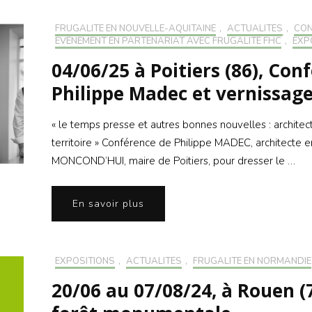
FRUGALITÉ EN NOUVELLE-AQUITAINE
,
ACTUALITÉS
,
CON
EVÉNEMENT EN PARTENARIAT AVEC FRUGALITÉ FHC
,
EXP
04/06/25 à Poitiers (86), Con
Philippe Madec et vernissage
« le temps presse et autres bonnes nouvelles : archit
territoire » Conférence de Philippe MADEC, architecte 
MONCOND’HUI, maire de Poitiers, pour dresser le …
En savoir plus
EXPOSITIONS
,
ACTUALITÉS
,
FRUGALITÉ EN NORMANDIE
20/06 au 07/08/24, à Rouen (7