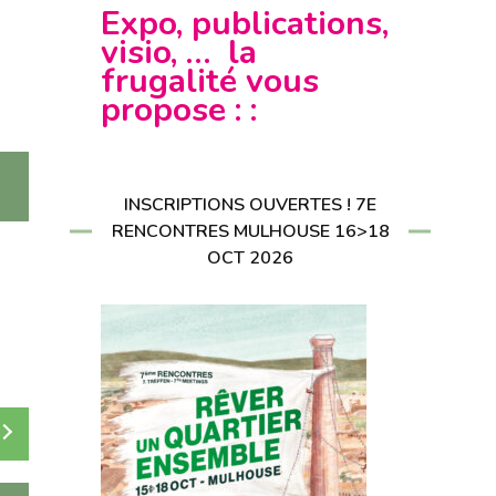
CRIRE À LA
Expo, publications,
LETTER
RIRE À LA
visio, … la
LETTER
frugalité vous
propose : :
INSCRIPTIONS OUVERTES ! 7E
RENCONTRES MULHOUSE 16>18
OCT 2026