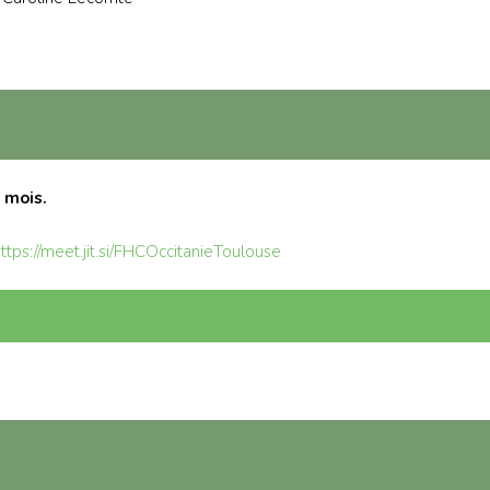
 mois.
ttps://meet.jit.si/FHCOccitanieToulouse