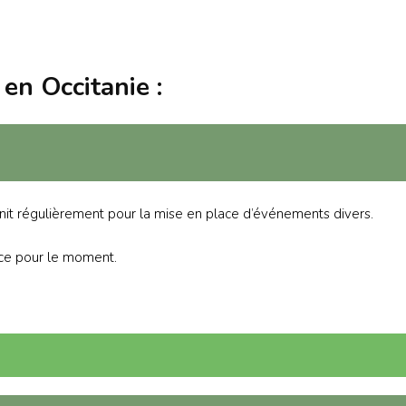
S’INS
NEWS
S’INSC
NEWS
en Occitanie :
nit régulièrement pour la mise en place d’événements divers.
rce pour le moment.