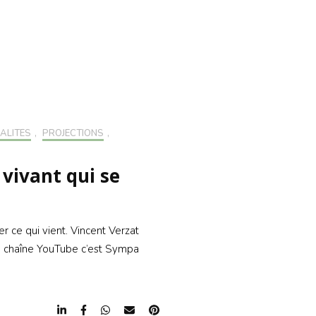
CRIRE À LA
LETTER
RIRE À LA
LETTER
ALITÉS
,
PROJECTIONS
,
 vivant qui se
r ce qui vient. Vincent Verzat
la chaîne YouTube c’est Sympa