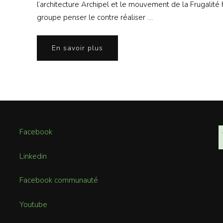
l’architecture Archipel et le mouvement de la Frugalité
groupe penser le contre réaliser …
En savoir plus
Facebook
Linkedin
Facebook communauté
Youtube