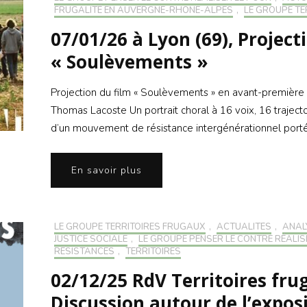
FRUGALITÉ EN AUVERGNE-RHONE-ALPES
,
LE GROUPE TE
07/01/26 à Lyon (69), Project
« Soulèvements »
Projection du film « Soulèvements » en avant-première 
Thomas Lacoste Un portrait choral à 16 voix, 16 trajectoi
d’un mouvement de résistance intergénérationnel port
En savoir plus
LE GROUPE TERRITOIRES FRUGAUX
,
ACTUALITÉS
,
ANAL
JUSTICE SOCIALE
,
LE GROUPE PENSER LE CONTRE RÉALIS
RÉSISTANCES
,
TERRITOIRES
02/12/25 RdV Territoires fru
Discussion autour de l’expos