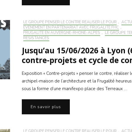
LE GROUPE PENSER LE CONTRE RÉALISER LE POUR
,
ACTU
EVÉNEMENT EN PARTENARIAT AVEC FRUGALITÉ FHC
,
FRUGALITÉ EN AUVERGNE-RHONE-ALPES
,
LE GROUPE TE
RÉSISTANCES
Jusqu’au 15/06/2026 à Lyon (
contre-projets et cycle de c
Exposition « Contre-projets » penser le contre, réaliser 
archipel-maison de l’architecture et la Frugalité heureu
sous la forme d’une manifexpo place des Terreaux …
En savoir plus
LE GROUPE PENSER LE CONTRE RÉALISER LE POUR
,
ACTU