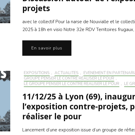
projets
avec le collectif Pour la narse de Nouvialle et le col
2025 à 18h en visio Notre 32e RDV Territoires frugaux
En savoir plus
EXPOSITIONS
,
ACTUALITÉS
,
EVÉNEMENT EN PARTENARI
GROUPE PENSER LE CONTRE RÉALISER LE POUR
,
LE GROUPE PENSER LE CONTRE RÉALISER LE POUR
,
LE G
11/12/25 à Lyon (69), inaugu
l’exposition contre-projets, 
réaliser le pour
Lancement d’une exposition issue d’un groupe de réfle