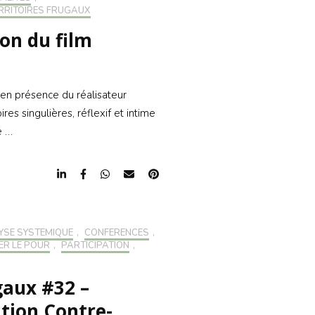
RRITOIRES FRUGAUX
ion du film
en présence du réalisateur
res singulières, réflexif et intime
é …
YSE SYSTÉMIQUE
,
CONFÉRENCES
,
ER LE POUR
,
PARTICIPATION
,
gaux #32 –
ition Contre-