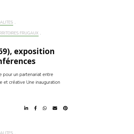
ALITÉS
,
RRITOIRES FRUGAUX
,
69), exposition
onférences
le pour un partenariat entre
se et créative Une inauguration
ALITÉS
,