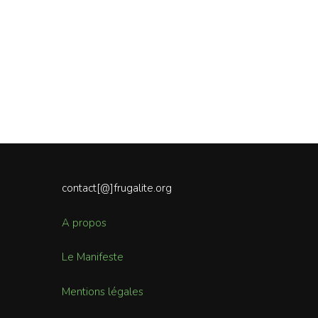
contact[@]frugalite.org
A propos
Le Manifeste
Mentions légales