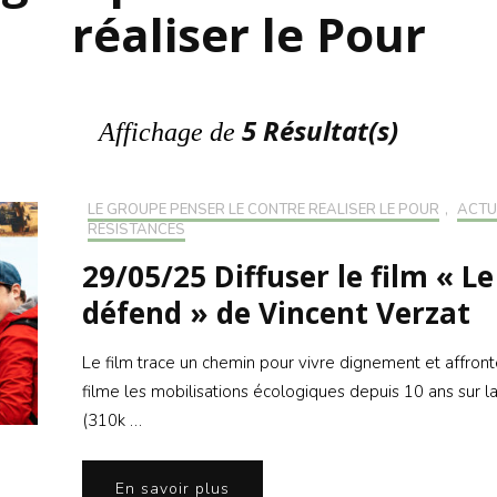
S’INS
réaliser le Pour
NEWS
S’INSC
NEWS
5 Résultat(s)
Affichage de
LE GROUPE PENSER LE CONTRE RÉALISER LE POUR
,
ACTU
RÉSISTANCES
29/05/25 Diffuser le film « Le
défend » de Vincent Verzat
Le film trace un chemin pour vivre dignement et affronte
filme les mobilisations écologiques depuis 10 ans sur 
(310k …
En savoir plus