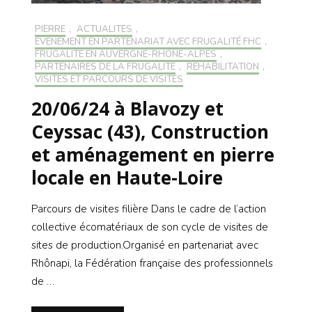
PIERRE
,
ACTUALITÉS
,
EVÉNEMENT EN PARTENARIAT AVEC FRUGALITÉ FHC
,
FRUGALITÉ EN AUVERGNE-RHONE-ALPES
,
PARTENAIRES DE LA FRUGALITÉ
,
RÉHABILITATION
,
VISITES ET PARCOURS DE VISITES
20/06/24 à Blavozy et
Ceyssac (43), Construction
et aménagement en pierre
locale en Haute-Loire
Parcours de visites filière Dans le cadre de l’action
collective écomatériaux de son cycle de visites de
sites de production.Organisé en partenariat avec
Rhônapi, la Fédération française des professionnels
de …