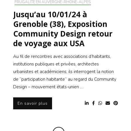
FRUGALITÉ EN AUVERGNE-RHONE-ALPES
Jusqu’au 10/01/24 à
Grenoble (38), Exposition
Community Design retour
de voyage aux USA
Au fil de rencontres avec associations d’habitants,
institutions publiques et privées, architectes
urbanistes et académiciens, ils interrogent la notion
de “participation habitante” au regard du Community
Design – mouvement états-unien …
En savoir plus
Navigation