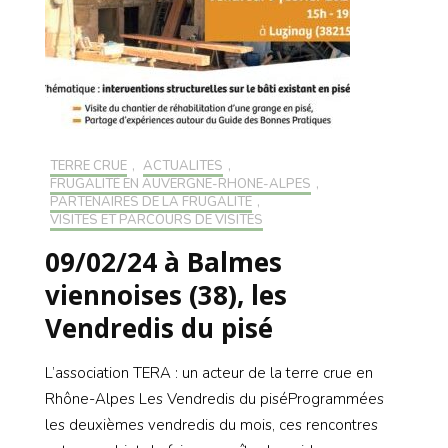
TERRE CRUE
,
ACTUALITÉS
,
FRUGALITÉ EN AUVERGNE-RHONE-ALPES
,
PARTENAIRES DE LA FRUGALITÉ
,
VISITES ET PARCOURS DE VISITES
09/02/24 à Balmes
viennoises (38), les
Vendredis du pisé
L’association TERA : un acteur de la terre crue en
Rhône-Alpes Les Vendredis du piséProgrammées
les deuxièmes vendredis du mois, ces rencontres