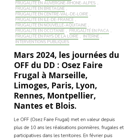
FRUGALITÉ EN AUVERGNE-RHONE-ALPES
,
FRUGALITÉ EN BRETAGNE
,
FRUGALITÉ EN CENTRE-VAL-DE-LOIRE
,
FRUGALITÉ EN ILE-DE-FRANCE
,
FRUGALITÉ EN NOUVELLE-AQUITAINE
,
FRUGALITÉ EN OCCITANIE
,
FRUGALITÉ EN PACA
,
FRUGALITÉ EN PAYS DE LA LOIRE
,
INTERNE
,
INTERVENTIONS PUBLIQUES
Mars 2024, les journées du
OFF du DD : Osez Faire
Frugal à Marseille,
Limoges, Paris, Lyon,
Rennes, Montpellier,
Nantes et Blois.
Le OFF (Osez Faire Frugal) met en valeur depuis
plus de 10 ans les réalisations pionnières, frugales et
participatives dans les territoires. En février puis