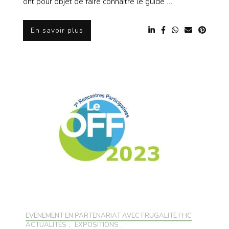
ont pour objet de faire connaître le guide …
En savoir plus
EVÉNEMENT EN PARTENARIAT AVEC FRUGALITÉ FHC
,
ACTUALITÉS
,
EXPOSITIONS
,