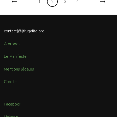
Page
Page
Page
Page
1
2
3
4
des
articles
contact[@]frugalite.org
A propos
Le Manifeste
Mentions légales
Crédits
Facebook
Linkedin