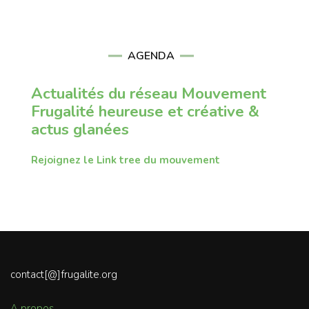
AGENDA
Actualités du réseau Mouvement
Frugalité heureuse et créative &
actus glanées
Rejoignez le Link tree du mouvement
contact[@]frugalite.org
A propos