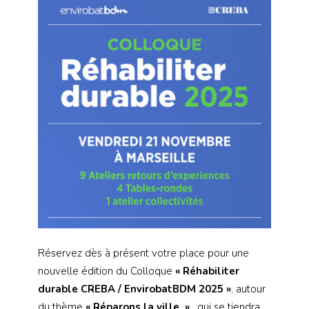
Réservez dès à présent votre place pour une
nouvelle édition du Colloque
« Réhabiliter
durable CREBA / EnvirobatBDM 2025 »
, autour
du thème
« Réparons la ville »
, qui se tiendra