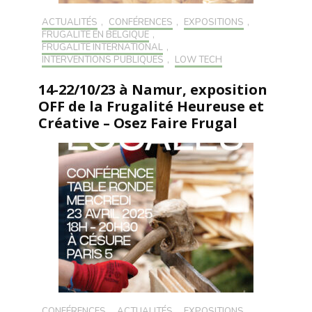
ACTUALITÉS
,
CONFÉRENCES
,
EXPOSITIONS
,
FRUGALITÉ EN BELGIQUE
,
FRUGALITÉ INTERNATIONAL
,
INTERVENTIONS PUBLIQUES
,
LOW TECH
14-22/10/23 à Namur, exposition
OFF de la Frugalité Heureuse et
Créative – Osez Faire Frugal
CONFÉRENCES
,
ACTUALITÉS
,
EXPOSITIONS
,