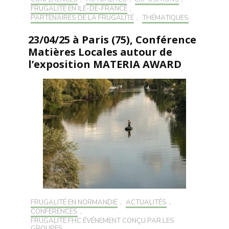
FRUGALITÉ EN ILE-DE-FRANCE
,
PARTENAIRES DE LA FRUGALITÉ
,
THÉMATIQUES
23/04/25 à Paris (75), Conférence
Matières Locales autour de
l’exposition MATERIA AWARD
FRUGALITÉ EN NORMANDIE
,
ACTUALITÉS
,
CONFÉRENCES
,
FRUGALITÉ FHC ÉVÉNEMENT CONÇU PAR LES
GROUPES