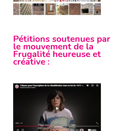
Pétitions soutenues par
le mouvement de la
Frugalité heureuse et
créative
: