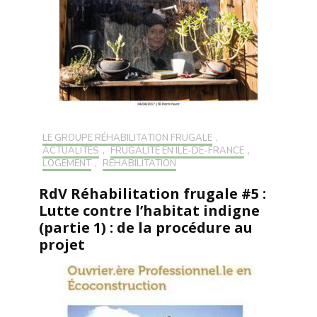
LE GROUPE RÉHABILITATION FRUGALE
,
ACTUALITÉS
,
FRUGALITÉ EN ILE-DE-FRANCE
,
LOGEMENT
,
RÉHABILITATION
RdV Réhabilitation frugale #5 :
Lutte contre l’habitat indigne
(partie 1) : de la procédure au
projet