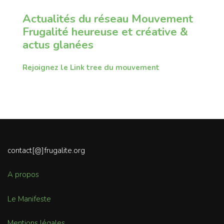
Actualités du réseau Mouvement
Frugalité heureuse et créative &
actus glanées
Rejoignez le Link tree du mouvement
contact[@]frugalite.org
A propos
Le Manifeste
Mentions légales