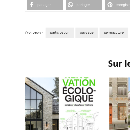
partager
partager
enregistr
participation
paysage
permacuture
Étiquettes :
Navigation
d'article
Sur 