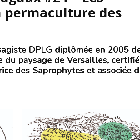
S’INS
a permaculture des
NEWS
S’INSC
NEWS
ysagiste DPLG diplômée en 2005 d
 du paysage de Versailles, certifi
rice des Saprophytes et associée d