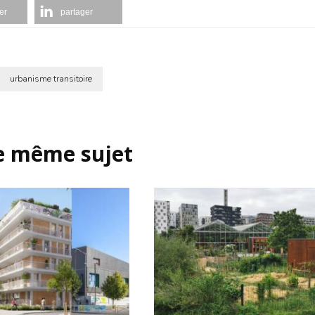
er
partager
urbanisme transitoire
le même sujet