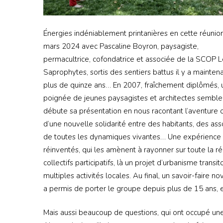
Énergies indéniablement printanières en cette réunio
mars 2024 avec Pascaline Boyron, paysagiste,
permacultrice, cofondatrice et associée de la SCOP 
Saprophytes, sortis des sentiers battus il y a mainten
plus de quinze ans… En 2007, fraîchement diplômés, 
poignée de jeunes paysagistes et architectes semblent
débute sa présentation en nous racontant l’aventure 
d’une nouvelle solidarité entre des habitants, des as
de toutes les dynamiques vivantes… Une expérience fo
réinventés, qui les amènent à rayonner sur toute la 
collectifs participatifs, là un projet d’urbanisme transi
multiples activités locales. Au final, un savoir-faire n
a permis de porter le groupe depuis plus de 15 ans, 
Mais aussi beaucoup de questions, qui ont occupé une 