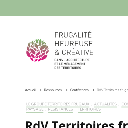
Frugalité dans l'architecture et le ménagement des territoires
Frugalité dans l'architecture et le ménagement des territoires
Accueil
Ressources
Conférences
RdV Territoires frug
LE GROUPE TERRITOIRES FRUGAUX
,
ACTUALITÉS
,
CO
PAYSAGE
,
RÉSISTANCES
,
TERRITOIRES
RdV Territoires f