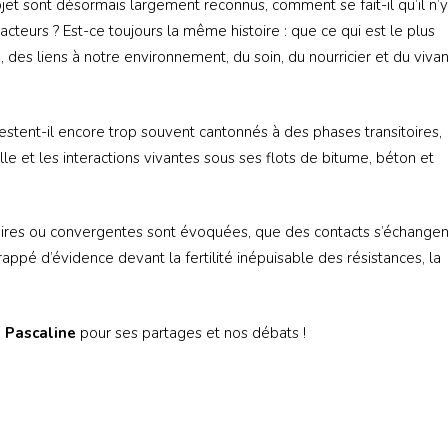
et sont désormais largement reconnus, comment se fait-il qu’il n’y 
eurs ? Est-ce toujours la même histoire : que ce qui est le plus
x, des liens à notre environnement, du soin, du nourricier et du vivan
restent-il encore trop souvent cantonnés à des phases transitoires,
ille et les interactions vivantes sous ses flots de bitume, béton et
milaires ou convergentes sont évoquées, que des contacts s’échange
ppé d’évidence devant la fertilité inépuisable des résistances, la
à Pascaline
pour ses partages et nos débats !