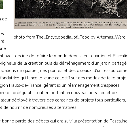
n de
Les
photo from The_Encyclopedia_of_Food by Artemas_Ward
ant
une
 avoir décidé de refaire le monde depuis leur quartier, et Pascali
originelle de la création puis du déménagement d’un jardin partagé
sociations de quartier, des plantes et des oiseaux, d’un ressourcem
ndatrice qui lance le jeune collectif sur des modes de faire proje
région Hauts-de-France, gérant ici un réaménagement d’espaces
toire ou préfiguratif, tout en portant un nouveau tiers-lieu et de
ovateur déployé à travers des centaines de projets tous particuliers,
et de nourrir de nombreuses alternatives.
bonne partie des débats qui ont suivi la présentation de Pascaline