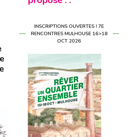
propose : :
CRIRE À LA
LETTER
RIRE À LA
LETTER
INSCRIPTIONS OUVERTES ! 7E
RENCONTRES MULHOUSE 16>18
OCT 2026
e
ée
e