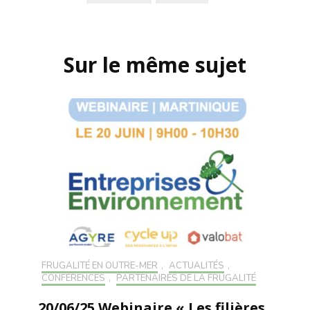
Navigation
d'article
Sur le même sujet
FRUGALITÉ EN OUTRE-MER
,
ACTUALITÉS
,
CONFÉRENCES
,
PARTENAIRES DE LA FRUGALITÉ
20/06/25 Webinaire « Les filières