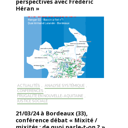
perspectives avec Frédéric
Héran »
ACTUALITÉS
,
ANALYSE SYSTÉMIQUE
,
CONFÉRENCES
,
FRUGALITÉ EN NOUVELLE-AQUITAINE
,
JUSTICE SOCIALE
21/03/24 à Bordeaux (33),
conférence débat « Mixité /
mixités : de quoi parle-t-on ? »