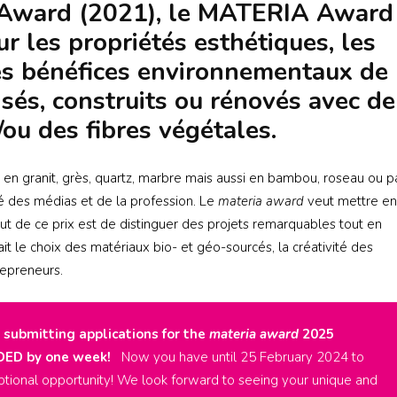
Award (2021), le MATERIA Award
r les propriétés esthétiques, les
les bénéfices environnementaux de
és, construits ou rénovés avec de
t/ou des fibres végétales.
 en granit, grès, quartz, marbre mais aussi en bambou, roseau ou pa
té des médias et de la profession. Le
materia award
veut mettre en
but de ce prix est de distinguer des projets remarquables tout en
it le choix des matériaux bio- et géo-sourcés, la créativité des
repreneurs.
 submitting applications for the
materia award
2025
DED by one week!
Now you have until 25 February 2024 to
ceptional opportunity! We look forward to seeing your unique and