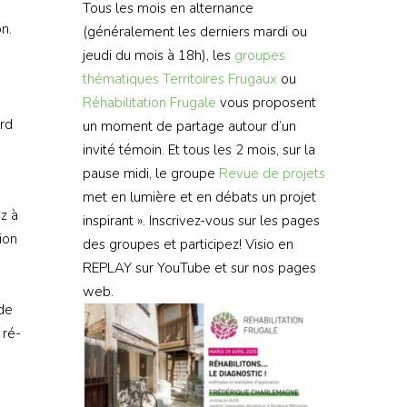
Tous les mois en alternance
n.
(généralement les derniers mardi ou
jeudi du mois à 18h), les
groupes
thématiques
Territoires Frugaux
ou
Réhabilitation Frugale
vous proposent
rd
un moment de partage autour d’un
invité témoin. Et tous les 2 mois, sur la
pause midi, le groupe
Revue de projets
met en lumière et en débats un projet
z à
inspirant ». Inscrivez-vous sur les pages
ion
des groupes et participez! Visio en
REPLAY sur YouTube et sur nos pages
web.
 de
 ré-