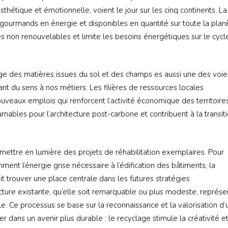
thétique et émotionnelle, voient le jour sur les cinq continents. La
u gourmands en énergie et disponibles en quantité sur toute la plan
ces non renouvelables et limite les besoins énergétiques sur le cycl
sage des matières issues du sol et des champs es aussi une des voie
nt du sens à nos métiers. Les filières de ressources locales
uveaux emplois qui renforcent l’activité économique des territoires
nables pour l’architecture post-carbone et contribuent à la transit
mettre en lumière des projets de réhabilitation exemplaires. Pour
ment l’énergie grise nécessaire à l’édification des bâtiments, la
it trouver une place centrale dans les futures stratégies
tecture existante, qu’elle soit remarquable ou plus modeste, représe
. Ce processus se base sur la reconnaissance et la valorisation d’
r dans un avenir plus durable : le recyclage stimule la créativité e