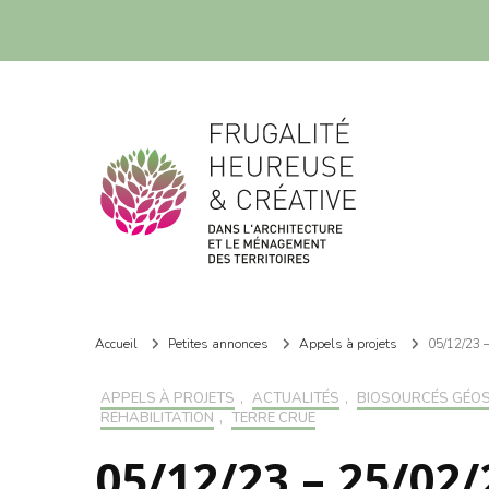
Frugalité dans l'architecture et le ménagement des territoires
Frugalité dans l'architecture et le ménagement des territoires
Accueil
Petites annonces
Appels à projets
05/12/23 
APPELS À PROJETS
,
ACTUALITÉS
,
BIOSOURCÉS GÉO
RÉHABILITATION
,
TERRE CRUE
05/12/23 – 25/02