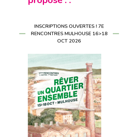
propose : :
CRIRE À LA
LETTER
RIRE À LA
LETTER
INSCRIPTIONS OUVERTES ! 7E
RENCONTRES MULHOUSE 16>18
OCT 2026