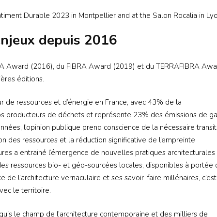
timent Durable 2023 in Montpellier and at the Salon Rocalia in Lyo
enjeux depuis 2016
ERRA Award (2016), du FIBRA Award (2019) et du TERRAFIBRA Awa
ières éditions.
r de ressources et d’énergie en France, avec 43% de la
os producteurs de déchets et représente 23% des émissions de ga
années, l’opinion publique prend conscience de la nécessaire transit
on des ressources et la réduction significative de l’empreinte
ures a entrainé l’émergence de nouvelles pratiques architecturales
i des ressources bio- et géo-sourcées locales, disponibles à portée
e de l’architecture vernaculaire et ses savoir-faire millénaires, c’est
ec le territoire.
onquis le champ de l’architecture contemporaine et des milliers de