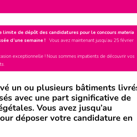
e limite de dépôt des candidatures pour le concours
materia
ssée d’une semaine !
Vous avez maintenant jusqu’au 25 février
asion exceptionnelle ! Nous sommes impatients de découvrir vos
ts.
vé un ou plusieurs bâtiments livré
sés avec une part significative de
 végétales. Vous avez jusqu’au
our déposer votre candidature en