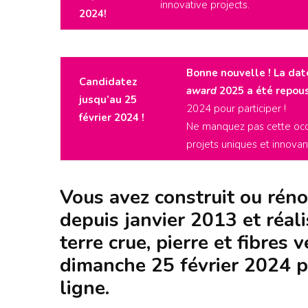
innovative projects.
2024!
Bonne nouvelle ! La dat
Candidatez
award
2025 a été repou
jusqu’au
25
2024 pour participer !
février 2024 !
Ne manquez pas cette occ
projets uniques et innovan
Vous avez construit ou réno
depuis janvier 2013 et réali
terre crue, pierre et fibres
dimanche 25 février 2024 p
ligne.