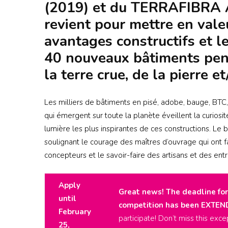
(2019) et du TERRAFIBRA 
revient pour mettre en valeu
avantages constructifs et 
40 nouveaux bâtiments pens
la terre crue, de la pierre e
Les milliers de bâtiments en pisé, adobe, bauge, BTC,
qui émergent sur toute la planète éveillent la curiosi
lumière les plus inspirantes de ces constructions. Le 
soulignant le courage des maîtres d’ouvrage qui ont fa
concepteurs et le savoir-faire des artisans et des ent
Apply
Great news! The deadline for
until
competition has been EXTEN
February
participate! Don’t miss this ex
25,