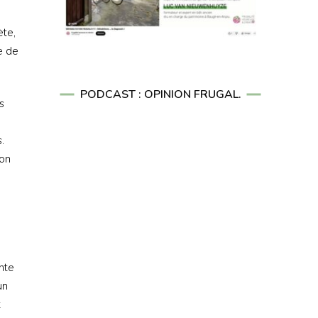
ète,
e de
PODCAST : OPINION FRUGAL.
s
.
ion
nte
un
t