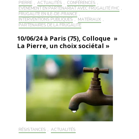
PIERRE
,
ACTUALITÉS
,
CONFÉRENCES
,
EVÉNEMENT EN PARTENARIAT AVEC FRUGALITÉ FHC
,
FRUGALITÉ EN ILE-DE-FRANCE
,
INTERVENTIONS PUBLIQUES
,
MATÉRIAUX
,
PARTENAIRES DE LA FRUGALITÉ
10/06/24 à Paris (75), Colloque »
La Pierre, un choix sociétal »
RÉSISTANCES
,
ACTUALITÉS