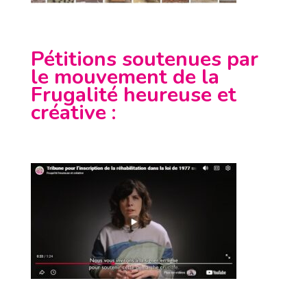
Pétitions soutenues par
le mouvement de la
Frugalité heureuse et
créative
: