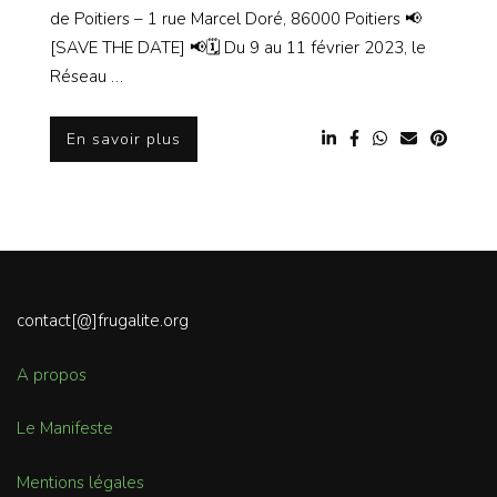
de Poitiers – 1 rue Marcel Doré, 86000 Poitiers 📢
[SAVE THE DATE] 📢🗓️ Du 9 au 11 février 2023, le
Réseau …
En savoir plus
contact[@]frugalite.org
A propos
Le Manifeste
Mentions légales