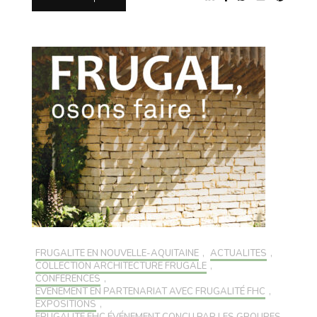
FRUGALITÉ EN NOUVELLE-AQUITAINE
,
ACTUALITÉS
,
COLLECTION ARCHITECTURE FRUGALE
,
CONFÉRENCES
,
EVÉNEMENT EN PARTENARIAT AVEC FRUGALITÉ FHC
,
EXPOSITIONS
,