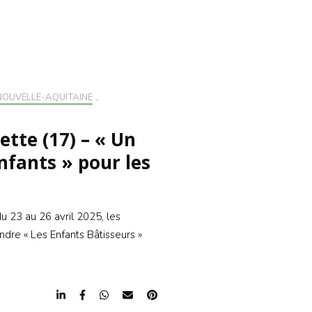
CRIRE À LA
LETTER
RIRE À LA
LETTER
NOUVELLE-AQUITAINE
,
ette (17) – « Un
enfants » pour les
 23 au 26 avril 2025, les
ndre « Les Enfants Bâtisseurs »