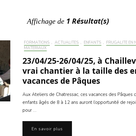
S’INS
NEWS
S’INSC
NEWS
1 Résultat(s)
Affichage de
FORMATIONS
,
ACTUALITÉS
,
ENFANTS
,
FRUGALITÉ EN 
MATÉRIAUX
23/04/25-26/04/25, à Chaillev
vrai chantier à la taille des 
vacances de Pâques
Aux Ateliers de Chatressac, ces vacances des Pâques du
enfants âgés de 8 à 12 ans auront l’opportunité de rejoi
pour …
En savoir plus