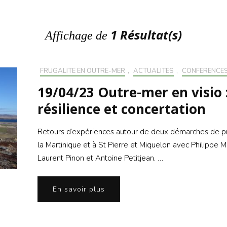
S’INS
NEWS
S’INSC
NEWS
1 Résultat(s)
Affichage de
FRUGALITÉ EN OUTRE-MER
,
ACTUALITÉS
,
CONFÉRENCE
19/04/23 Outre-mer en visio 
résilience et concertation
Retours d’expériences autour de deux démarches de proj
la Martinique et à St Pierre et Miquelon avec Philippe
Laurent Pinon et Antoine Petitjean. …
En savoir plus