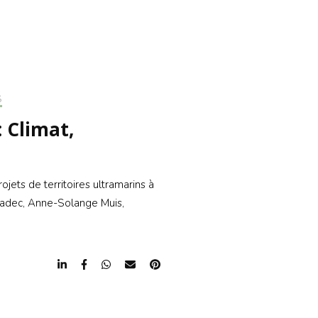
CRIRE À LA
LETTER
RIRE À LA
LETTER
S
: Climat,
ets de territoires ultramarins à
 Madec, Anne-Solange Muis,