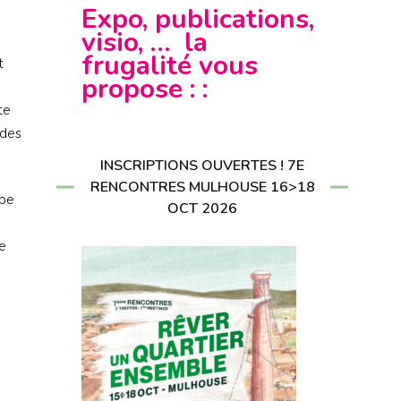
CRIRE À LA
Expo, publications,
LETTER
RIRE À LA
visio, … la
LETTER
frugalité vous
t
propose : :
te
 des
INSCRIPTIONS OUVERTES ! 7E
RENCONTRES MULHOUSE 16>18
upe
OCT 2026
re