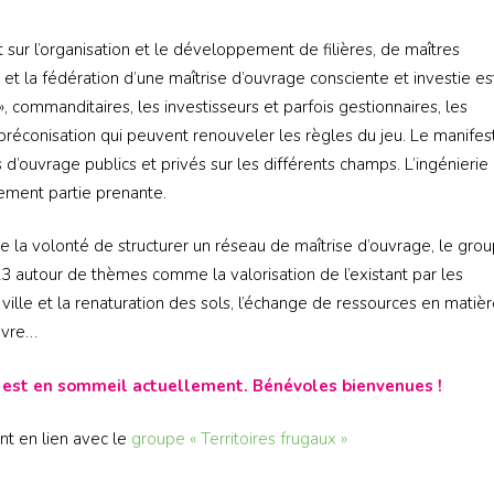
S’INS
NEWS
S’INSC
t sur l’organisation et le développement de filières, de maîtres
NEWS
t la fédération d’une maîtrise d’ouvrage consciente et investie es
», commanditaires, les investisseurs et parfois gestionnaires, les
préconisation qui peuvent renouveler les règles du jeu. Le manifes
’ouvrage publics et privés sur les différents champs. L’ingénierie
lement partie prenante.
de la volonté de structurer un réseau de maîtrise d’ouvrage, le gro
3 autour de thèmes comme la valorisation de l’existant par les
 ville et la renaturation des sols, l’échange de ressources en matiè
uvre…
e est en sommeil actuellement. Bénévoles bienvenues !
nt en lien avec le
groupe « Territoires frugaux »