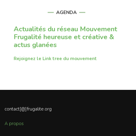
AGENDA
Actualités du réseau Mouvement
Frugalité heureuse et créative &
actus glanées
Rejoignez le Link tree du mouvement
contact[@]frugalite.org
A propos