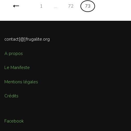
Navigation
Page
Page
Page
1
…
72
73
des
articles
contact[@]frugalite.org
A propos
Le Manifeste
Mentions légales
Crédits
Facebook