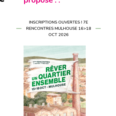
propose : :
CRIRE À LA
LETTER
RIRE À LA
LETTER
INSCRIPTIONS OUVERTES ! 7E
RENCONTRES MULHOUSE 16>18
OCT 2026