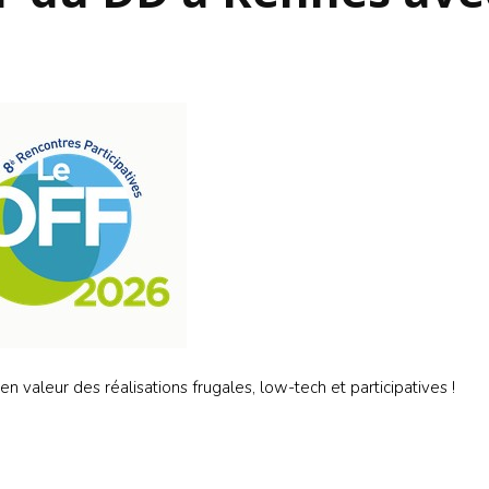
S’INS
NEWS
S’INSC
NEWS
n valeur des réalisations frugales, low-tech et participatives !