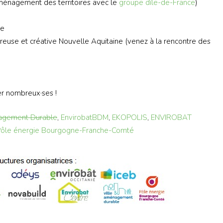
e ménagement des territoires avec le
groupe dîle-de-France
)
le
reuse et créative Nouvelle Aquitaine (venez à la rencontre des
er nombreux·ses !
agement Durable
,
EnvirobatBDM
,
EKOPOLIS
,
ENVIROBAT
ôle énergie Bourgogne-Franche-Comté