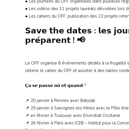
● Les journées du OFF organisées dans plusieurs régi
● Les vidéos des 11 projets lauréats dévoilées lors d
● Les cahiers du OFF, publication des 22 projets rete
𝗦𝗮𝘃𝗲 𝘁𝗵𝗲 𝗱𝗮𝘁𝗲𝘀 : 𝗹𝗲𝘀 𝗷𝗼𝘂
𝗽𝗿𝗲́𝗽𝗮𝗿𝗲𝗻𝘁 ! 📢
Le OFF organise 8 événements dédiés à la frugalité en
obtenir le cahier du OFF et assister à des tables ron
𝗖̧𝗮 𝘀𝗲 𝗽𝗮𝘀𝘀𝗲 𝗼𝘂̀ 𝗲𝘁 𝗾𝘂𝗮𝗻𝗱 ?
📌 20 janvier à Rennes avec Batylab
📌 29 janvier à Sanvignes-les-Mines avec le Pôle é
📌 en février à Toulouse avec Envirobat Occitanie
📌 26 février à Paris avec ICEB – Institut pour la Co