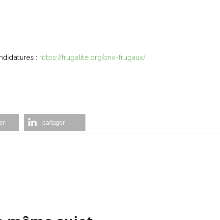
andidatures :
https://frugalite.org/prix-frugaux/
er
partager