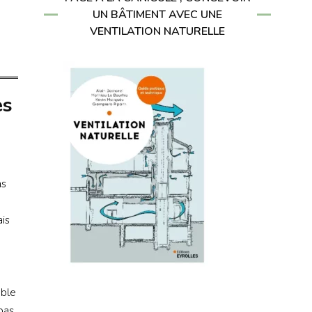
UN BÂTIMENT AVEC UNE
VENTILATION NATURELLE
es
ns
ais
mble
pas