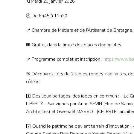
🗓 Mardi 20 janvier 2026
🕘 De 8h45 à 12h30
📍 Chambre de Métiers et de l’Artisanat de Bretagne
🎟️ Gratuit, dans la limite des places disponibles
📌 Programme complet et inscription :
https://www.ba
🎯 Découvrez, lors de 2 tables-rondes inspirantes, de
côté » :
1️⃣ Des lieux partagés, des idées en commun : – La
LIBERTY – Sanvignes par Anne SEVIN (Elue de Sanvig
Architectes) et Gwenaël MASSOT (CELESTE | archite
2️⃣ Quand le patrimoine devient terrain d’innovation
Groupe Scolaire Bois Perrier par Yannig Robert (Vill