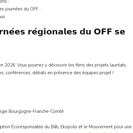
ons ;
es journées du OFF ;
nus
𝗿𝗻𝗲́𝗲𝘀 𝗿𝗲́𝗴𝗶𝗼𝗻𝗮𝗹𝗲𝘀 𝗱𝘂 𝗢𝗙𝗙 𝘀𝗲
 2026. Vous pourrez y découvrir les films des projets lauréats,
des, conférences, débats en présence des équipes projet !
nergie Bourgogne-Franche-Comté
nception Écoresponsable du Bâti, Ekopolis et le Mouvement pour une