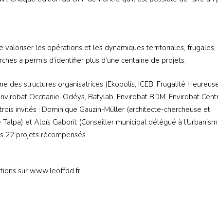
 valoriser les opérations et les dynamiques territoriales, frugales,
rches a permis d’identifier plus d’une centaine de projets.
e des structures organisatrices (Ekopolis, ICEB, Frugalité Heureus
nvirobat Occitanie, Odéys, Batylab, Envirobat BDM, Envirobat Cent
ois invités : Dominique Gauzin-Müller (architecte-chercheuse et
Talpa) et Aloïs Gaborit (Conseiller municipal délégué à l’Urbanism
les 22 projets récompensés.
tions sur www.leoffdd.fr