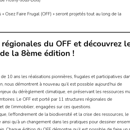
rs « Osez Faire Frugal (OFF) » seront projetés tout au long de la
 régionales du OFF et découvrez l
de la 8ème édition !
e 10 ans les réalisations pionnières, frugales et participatives da
n, nous démontrent à nouveau qu’il est possible aujourd’hui de
 enjeux du dérèglement climatique, en préservant les ressources m
rritoires. Le OFF est porté par 11 structures régionales de
et de l’immobilier, engagées sur ces questions.
, l’effondrement de la biodiversité et la crise des ressources, le
e ainsi qu’à un changement dans les pratiques pour dessiner ense
n. Chaque édition du OFF démontre qu’il est possible de faire un 