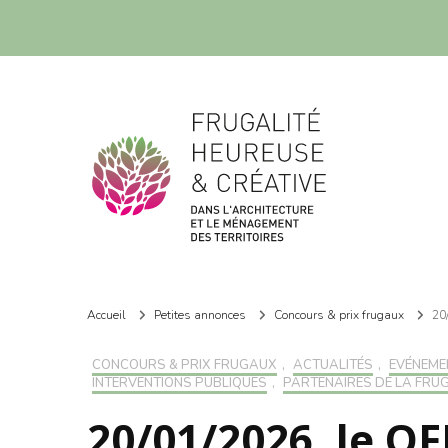
Frugalité dans l'architecture et le ménagement des territoires
Frugalité dans l'architecture et le ménagement des territoires
Accueil
Petites annonces
Concours & prix frugaux
20
CONCOURS & PRIX FRUGAUX
,
ACTUALITÉS
,
EVÉNEME
INTERVENTIONS PUBLIQUES
,
PARTENAIRES DE LA FRUG
20/01/2026, le O