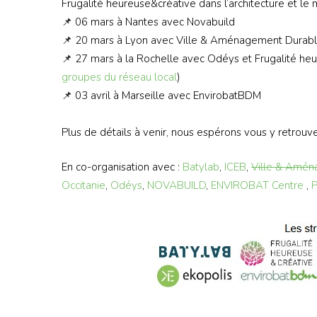
Frugalité heureuse&créative dans l’architecture et l
📌 06 mars à Nantes avec Novabuild
📌 20 mars à Lyon avec Ville & Aménagement Durab
📌 27 mars à la Rochelle avec Odéys et Frugalité heu
groupes du réseau local
)
📌 03 avril à Marseille avec EnvirobatBDM
Plus de détails à venir, nous espérons vous y retrouv
En co-organisation avec :
Batylab
,
ICEB
,
Ville & Amén
Occitanie
,
Odéys
,
NOVABUILD
,
ENVIROBAT Centre
,
P