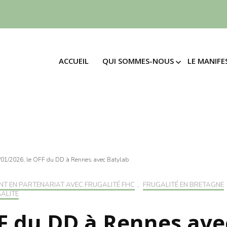
ACCUEIL
QUI SOMMES-NOUS
LE MANIFE
ACCUEIL
QUI SOMMES-NOUS
LE MANIFE
LE MOUVEMENT
SIGNE
MANI
LE MOUVEMENT
SIGNE
L’ASSOCIATION
MANIF
4 EN
L’ASSOCIATION
LES ENGAGEMENTS
30 PR
4 EN
LES ENGAGEMENTS
LE M
30 PR
LA « FRUGALITÉ »
DES T
LE M
/01/2026, le OFF du DD à Rennes avec Batylab
LA « FRUGALITÉ »
DES T
LE « MÉNAGEMENT »
ADHÉ
NT EN PARTENARIAT AVEC FRUGALITÉ FHC
,
FRUGALITÉ EN BRETAGNE
LE « MÉNAGEMENT »
ALITÉ
ADHÉ
FAIR
FF du DD à Rennes ave
FAIRE