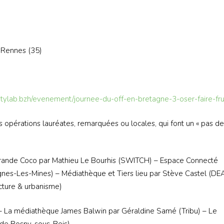
, Rennes (35)
tylab.bzh/evenement/journee-du-off-en-bretagne-3-oser-faire-fr
s opérations lauréates, remarquées ou locales, qui font un « pas de
 Grande Coco par Mathieu Le Bourhis (SWITCH) – Espace Connecté
nes-Les-Mines) – Médiathèque et Tiers lieu par Stève Castel (DE
cture & urbanisme)
 : – La médiathèque James Balwin par Géraldine Samé (Tribu) – Le
e de Rosny-sous-Bois)