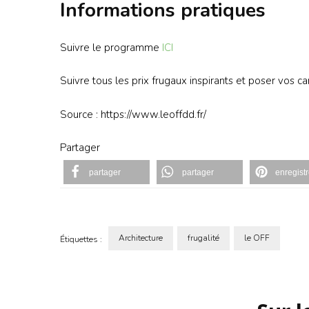
Informations pratiques
Suivre le programme
ICI
Suivre tous les prix frugaux inspirants et poser vos c
Source : https://www.leoffdd.fr/
Partager
partager
partager
enregistr
Architecture
frugalité
le OFF
Étiquettes :
Navigation
d'article