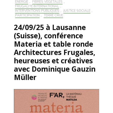
ENERGIE
,
FIBRES VÉGÉTALES
,
FRUGALITÉ INTERNATIONAL
,
INTERVENTIONS PUBLIQUES
,
JUSTICE SOCIALE
,
PARTICIPATION
,
TERRE CRUE
24/09/25 à Lausanne
(Suisse), conférence
Materia et table ronde
Architectures Frugales,
heureuses et créatives
avec Dominique Gauzin
Müller