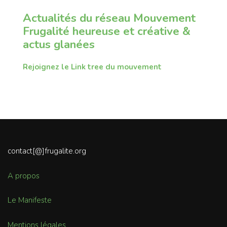
Actualités du réseau Mouvement
Frugalité heureuse et créative &
actus glanées
Rejoignez le Link tree du mouvement
contact[@]frugalite.org
A propos
Le Manifeste
Mentions légales