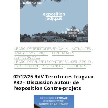
LE GROUPE TERRITOIRES FRUGAUX
,
ACTUALITÉS
,
ANALYSE SYSTÉMIQUE
,
CONFÉRENCES
,
JUSTICE SOCIALE
,
LE GROUPE PENSER LE CONTRE RÉALISER LE POUR
,
PARTICIPATION
,
RÉSISTANCES
,
TERRITOIRES
02/12/25 RdV Territoires frugaux
#32 – Discussion autour de
l’exposition Contre-projets