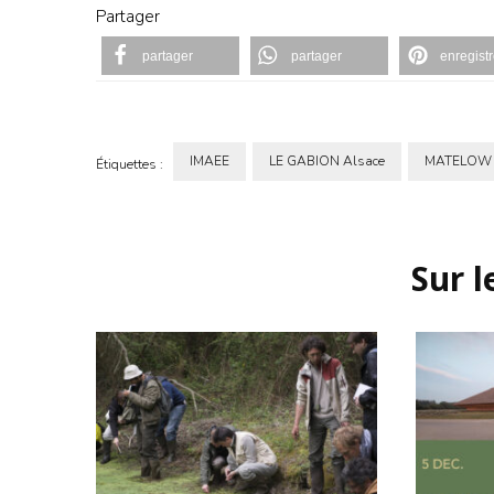
Partager
partager
partager
enregistr
IMAEE
LE GABION Alsace
MATELOW
Étiquettes :
Navigation
d'article
Sur 