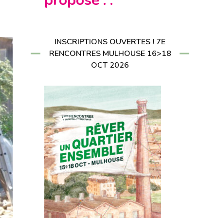
propose : :
CRIRE À LA
LETTER
RIRE À LA
LETTER
INSCRIPTIONS OUVERTES ! 7E
RENCONTRES MULHOUSE 16>18
OCT 2026