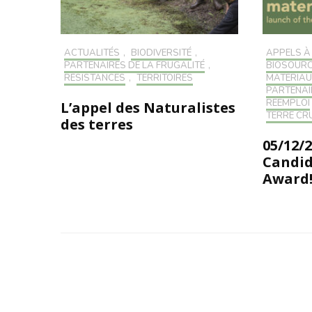
ACTUALITÉS
,
BIODIVERSITÉ
,
APPELS À
PARTENAIRES DE LA FRUGALITÉ
,
BIOSOUR
RÉSISTANCES
,
TERRITOIRES
MATÉRIA
PARTENAI
RÉEMPLOI
L’appel des Naturalistes
TERRE CR
des terres
05/12/2
Candid
Award