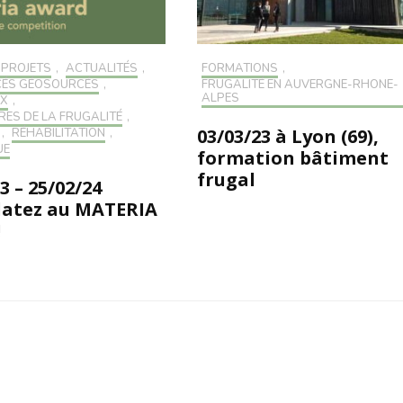
 PROJETS
,
ACTUALITÉS
,
FORMATIONS
,
CÉS GÉOSOURCÉS
,
FRUGALITÉ EN AUVERGNE-RHONE-
ALPES
UX
,
RES DE LA FRUGALITÉ
,
03/03/23 à Lyon (69),
,
RÉHABILITATION
,
UE
formation bâtiment
frugal
3 – 25/02/24
atez au MATERIA
!