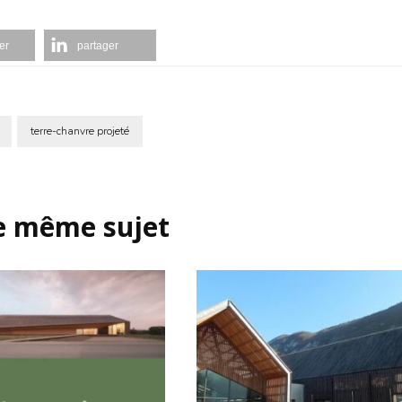
er
partager
terre-chanvre projeté
le même sujet